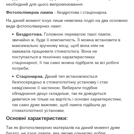
необхідний для цього випромінювання.
Фотополімерна лампа
- бездротова і стаціонарна.
На даний момент існує лише невелика поділ на два основних
види фотополімерних ламп:
Бездротова.
Головною перевагою такої лампи,
звичайно ж, буде її компактність. Її можна встановити в
максимально зручному місці, щоб вона ніяк не
заважала працювати стоматолога. Вона не
поступається в технічних характеристиках
стаціонарної, її так само можна підібрати за всі робочі
потреби;
Стаціонарна.
Даний тип встановлюється
безпосередньо в стоматологічну установку і стає
невід'ємною її частиною. Вибирати подібне
обладнання дещо складніше, так як доводиться
дивитися не тільки на вартість і основні характеристики,
так само дуже важливо, щоб лампа підійшла до
стоматологічної установки.
Основні характеристики:
Так як фотополімерних матеріалів на даний момент дуже
багато, не існує лампи, яка зможе однаково добре