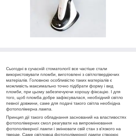
Сьогодні в сучасній стоматології все частіше стали
використовувати пломби, виготовлені з світлотвердіючих
матеріалів. Головною особливістю таких матеріалів є
можливість максимально точно підібрати форму і вид
пломби, при цьому забезпечуючи хорошу фіксацію. І для
того, щоб пломба добре зафіксувалася, необхідний світло
певної довжини, саме для подачі такого світла необхідна
фотополімерна лампа.
Принцип дії такого обладнання заснований на властивостях
фотополімерних смол реагувати на випромінювання
фотополімерної лампи і змінювати свій стан з в'язкого на
тверде. Саме світловод фотополімерної лампи створює