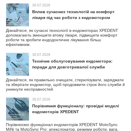
30.07.2026
Вплив сучасних технологій на комфорт
лікаря під час роботи з ендомотором
Дізнайтеся, як сучасні технології в ендомоторах XPEDENT
допомагають зменшити втому лікаря, підвищити комфорт
роботи та зробити ендодонтичне лікування більш
ефективним.
30.07.2026
Технічне обслуговування ендомотора:
поради для довготривалої служби
Дізнайтеся, як правильно очищати, стерилізувати, заряджати
та зберігати ендомотор, щоб продовжити строк його служби й
уникнути несправностей.
30.07.2026
Порівняння функціоналу: провідні моделі
ендомоторів XPEDENT
Порівнюємо функціонал ендомоторів XPEDENT MotoSync
MiNi та MotoSync Pro: апекслокатор, режими роботи, вага,