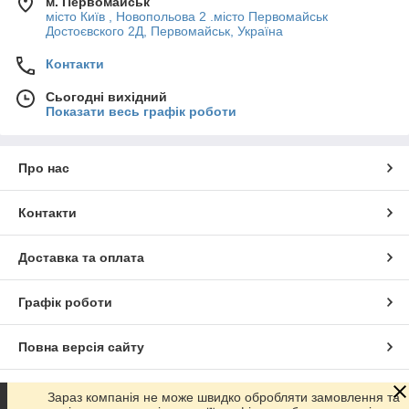
м. Первомайськ
місто Київ , Новопольова 2 .місто Первомайськ
Достоєвского 2Д, Первомайськ, Україна
Контакти
Сьогодні вихідний
Показати весь графік роботи
Про нас
Контакти
Доставка та оплата
Графік роботи
Повна версія сайту
Сайт створено на маркетплейсі
Prom.ua
Зараз компанія не може швидко обробляти замовлення та