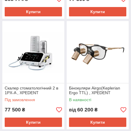
Купити
Купити
Скалер стоматологічний 2 в
Бінокуляри Airgo(Keplerian
1PX-A , XPEDENT
Ergo TTL) , XPEDENT
Під замовлення
В наявності
77 500
60 200
₴
від
₴
Купити
Купити