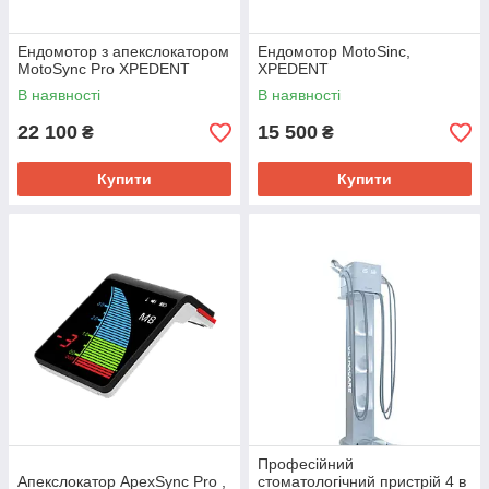
Ендомотор з апекслокатором
Ендомотор MotoSinc,
MotoSync Pro XPEDENT
XPEDENT
В наявності
В наявності
22 100
15 500
₴
₴
Купити
Купити
Професійний
Апекслокатор ApexSync Pro ,
стоматологічний пристрій 4 в