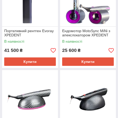
Портативний рентген Evoray
Ендомотор MotoSync MiNi з
XPEDENT
апекслокатором XPEDENT
В наявності
В наявності
41 500
25 600
₴
₴
Купити
Купити