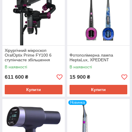
Хірургічний мікроскоп
OralOptix Prime FY100 6
Фотополімерна лампа
ступінчасте збільшення
HeptaLux, XPEDENT
XPEDENT
В наявності
В наявності
611 600
15 900
₴
₴
Купити
Купити
Новинка