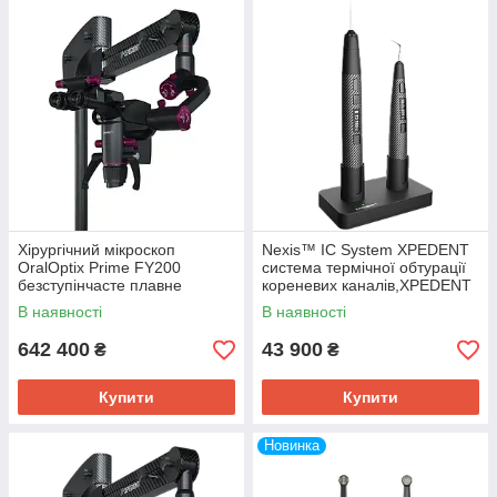
Хірургічний мікроскоп
Nexis™ IC System XPEDENT
OralOptix Prime FY200
система термічної обтурації
безступінчасте плавне
кореневих каналів,XPEDENT
збільшення XPEDENT
В наявності
В наявності
642 400
43 900
₴
₴
Купити
Купити
Новинка