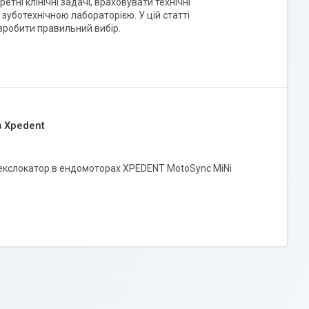
етні клінічні задачі, враховувати технічні
 зуботехнічною лабораторією. У цій статті
 зробити правильний вибір.
в Xpedent
апекслокатор в ендомоторах XPEDENT MotoSync MiNi