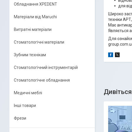
віднов
Обладнання XPEDENT
для від
Широко заст
Матеріали від Maruchi
техніки АРТ,
Має антикарі
Витратні матеріали
Являється ан
Для ознайо
Стоматологічні матеріали
group.com.u
Зубним технікам
Стоматологічний інструментарій
Стоматологічне обладнання
Медичні меблі
Інші товари
Фрези