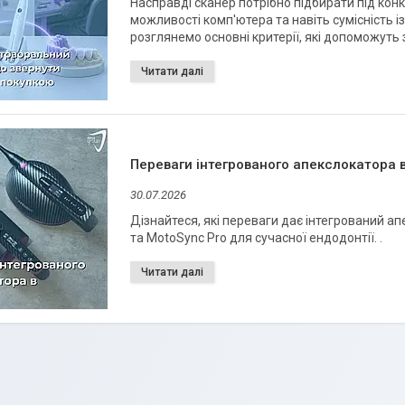
Насправді сканер потрібно підбирати під конкр
можливості комп'ютера та навіть сумісність із
розглянемо основні критерії, які допоможуть
Переваги інтегрованого апекслокатора 
30.07.2026
Дізнайтеся, які переваги дає інтегрований 
та MotoSync Pro для сучасної ендодонтії. .