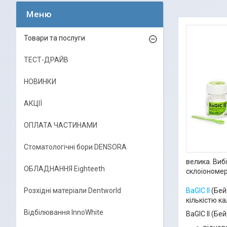
Товари та послуги
ТЕСТ-ДРАЙВ
НОВИНКИ
АКЦІЇ
ОПЛАТА ЧАСТИНАМИ
Стоматологічні бори DENSORA
велика. Виб
ОБЛАДНАННЯ Eighteeth
склоіономер
Розхідні матеріали Dentworld
BaGIC II
(Бей
кількістю к
Відбілювання InnoWhite
BaGIC II (Б