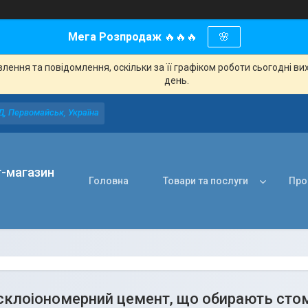
Мега Розпродаж
🔥🔥🔥
🌸
ення та повідомлення, оскільки за її графіком роботи сьогодні в
день.
Д, Первомайськ, Україна
т-магазин
Головна
Товари та послуги
Про
 - склоіономерний цемент, що обирають сто