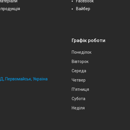
матеріали
Facebook
 продукція
Вайбер
Графік роботи
Понеділок
Вівторок
Середа
2Д, Первомайськ, Україна
Четвер
Пʼятниця
Субота
Неділя