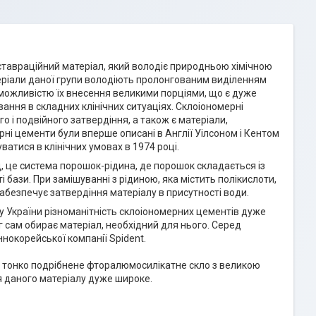
тавраційний матеріал, який володіє природньою хімічною
еріали даної групи володіють пролонгованим виділенням
 можливістю їх внесення великими порціями, що є дуже
вання в складних клінічних ситуаціях. Склоіономерні
о і подвійного затвердіння, а також є матеріали,
ні цементи були вперше описані в Англії Уілсоном і Кентом
ватися в клінічних умовах в 1974 році.
, це система порошок-рідина, де порошок складається із
 бази. При замішуванні з рідиною, яка містить полікислоти,
 забезпечує затвердіння матеріалу в присутності води.
у України різноманітність склоіономерних цементів дуже
 сам обирає матеріал, необхідний для нього. Серед
нокорейської компанії Spident.
 тонко подрібнене фторалюмосилікатне скло з великою
ня даного матеріалу дуже широке.