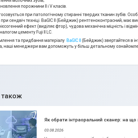
лення молочних зубів;
новлення порожнини II і V класів.
осовується при патологічному стиранні твердих тканин зубів. Ос
 при сендвіч техніці. BaGIC II (Бейджик) рентгеноконтрасний, має вис
єсогенний ефект (виділяє фтор), чудова механічна міцність і відмінн
алогом цементу Fuji II LC.
млення та придбання матеріалу
BaGIC II
(Бейджик) звертайтеся в ін
a, наші менеджери вам допоможуть у більш детальному ознайомле
Як обрати інтраоральний сканер: на що 
03.08.2026