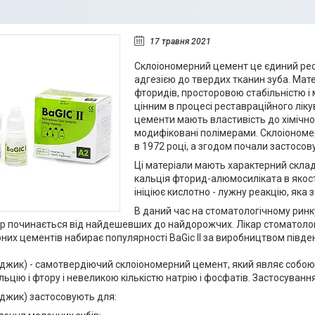
17 травня 2021
Склоіономерний цемент це єдиний рес
адгезією до твердих тканин зуба. Мат
фторидів, просторовою стабільністю і
цінним в процесі реставраційного ліку
цементи мають властивість до хімічног
модифіковані полімерами. Склоіономер
в 1972 році, а згодом почали застосову
Ці матеріали мають характерний склад
кальція фторид-алюмосиліката в якості
ініціює кислотно - лужну реакцію, яка
В даний час на стоматологічному ринк
ір починається від найдешевших до найдорожчих. Лікар стоматолог
них цементів набирає популярності BaGic II за виробництвом півден
джик) - самотвердіючий склоіономерний цемент, який являє собою
альцію і фтору і невеликою кількістю натрію і фосфатів. Застосуван
ейджик) застосовують для: