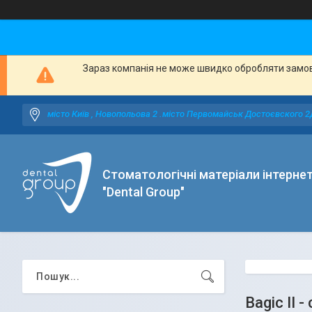
Зараз компанія не може швидко обробляти замовл
місто Київ , Новопольова 2 .місто Первомайськ Достоєвского 2
Стоматологічні матеріали інтерне
"Dental Group"
Bagic II