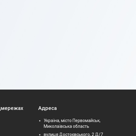
оцмережах
Адреса
Україна, місто Первомайськ,
Миколаївська область
вулиця Достоєвського, 2 Д/7