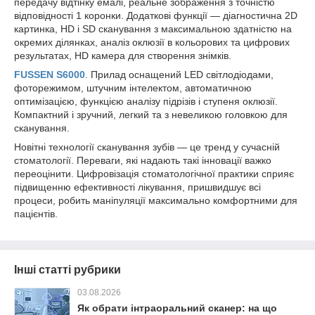
передачу відтінку емалі, реальне зображення з точністю
відповідності 1 коронки. Додаткові функції — діагностична 2D
картинка, HD і SD сканування з максимальною здатністю на
окремих ділянках, аналіз оклюзії в кольорових та цифрових
результатах, HD камера для створення знімків.
FUSSEN S6000
. Прилад оснащений LED світлодіодами,
фоторежимом, штучним інтелектом, автоматичною
оптимізацією, функцією аналізу підрізів і ступеня оклюзії.
Компактний і зручний, легкий та з невеликою головкою для
сканування.
Новітні технології сканування зубів — це тренд у сучасній
стоматології. Переваги, які надають такі інновації важко
переоцінити. Цифровізація стоматологічної практики сприяє
підвищенню ефективності лікування, пришвидшує всі
процеси, робить маніпуляції максимально комфортними для
пацієнтів.
Інші статті рубрики
03.08.2026
Як обрати інтраоральний сканер: на що