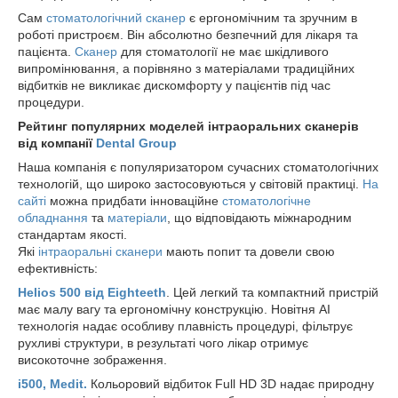
Сам
стоматологічний сканер
є ергономічним та зручним в
роботі пристроєм. Він абсолютно безпечний для лікаря та
пацієнта.
Сканер
для стоматології не має шкідливого
випромінювання, а порівняно з матеріалами традиційних
відбитків не викликає дискомфорту у пацієнтів під час
процедури.
Рейтинг популярних моделей інтраоральних сканерів
від компанії
Dental Group
Наша компанія є популяризатором сучасних стоматологічних
технологій, що широко застосовуються у світовій практиці.
На
сайті
можна придбати інноваційне
стоматологічне
обладнання
та
матеріали
, що відповідають міжнародним
стандартам якості.
Які
інтраоральні сканери
мають попит та довели свою
ефективність:
Helios 500 від Eighteeth
. Цей легкий та компактний пристрій
має малу вагу та ергономічну конструкцію. Новітня AI
технологія надає особливу плавність процедурі, фільтрує
рухливі структури, в результаті чого лікар отримує
високоточне зображення.
i500, Medit.
Кольоровий відбиток Full HD 3D надає природну