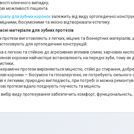
вості клінічного випадку;
ові можливості пацієнта.
ріалу для зубних коронок
залежить від виду ортопедичної конструк
міцними, біосумісними та якісно відтворювати естетику.
асні матеріали для зубних протезів
і протези виготовляють з легких, міцних та біоінертних матеріалів,
астосовують для ортопедичних конструкцій:
ка є легкою та стійкою до агресивних впливів слини, харчових кисло
янові коронки найчастіше встановлюють на передні зуби, тому як 
истики;
керамічні протези вирізняються міцністю, стійкі до стирання, добр
ієві коронки — біосумісні та гіпоалергенні, не потребують сильного
ві є легкими, природно виглядають, при потребі їх можна ремонтув
ові протези вдало поєднують гнучкість та міцність.
вибір виду протезування забезпечить комфорт, функціональність, е