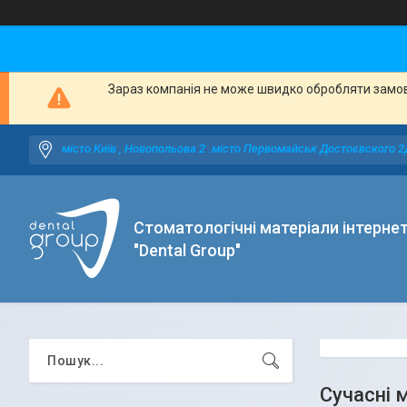
Зараз компанія не може швидко обробляти замовл
місто Київ , Новопольова 2 .місто Первомайськ Достоєвского 2
Стоматологічні матеріали інтерне
"Dental Group"
Сучасні 