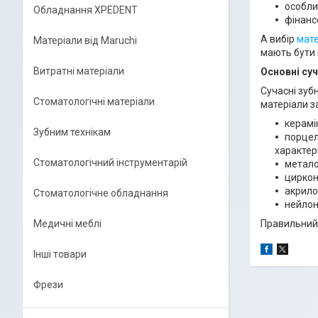
особли
Обладнання XPEDENT
фінанс
А вибір
мате
Матеріали від Maruchi
мають бути 
Витратні матеріали
Основні суч
Сучасні зубн
Стоматологічні матеріали
матеріали з
керамі
Зубним технікам
порцел
характер
Стоматологічний інструментарій
метало
циркон
акрило
Стоматологічне обладнання
нейлон
Медичні меблі
Правильний 
Інші товари
Фрези