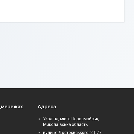
оцмережах
Адреса
Україна, місто Первомайськ,
Миколаївська область
вулиця Достоєвського, 2 Д/7