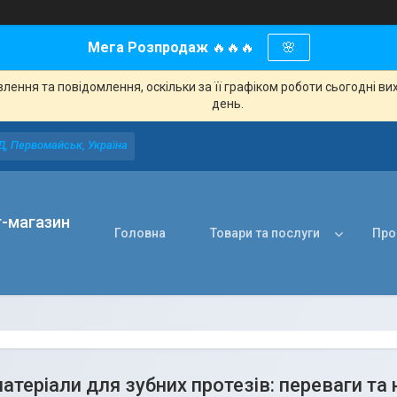
Мега Розпродаж
🔥🔥🔥
🌸
ення та повідомлення, оскільки за її графіком роботи сьогодні в
день.
Д, Первомайськ, Україна
т-магазин
Головна
Товари та послуги
Про
матеріали для зубних протезів: переваги та