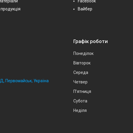
матеріали
Facebook
 продукція
Вайбер
Графік роботи
Понеділок
Вівторок
Середа
2Д, Первомайськ, Україна
Четвер
Пʼятниця
Субота
Неділя