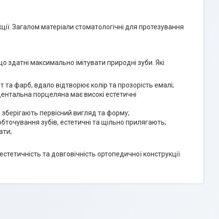
ції. Загалом матеріали стоматологічні для протезування
 що здатні максимально імітувати природні зуби. Які
т та фарб, вдало відтворює колір та прозорість емалі;
дентальна порцеляна має високі естетичні
е зберігають первісний вигляд та форму;
 обточування зубів, естетичні та щільно прилягають;
ати;
стетичність та довговічність ортопедичної конструкції.