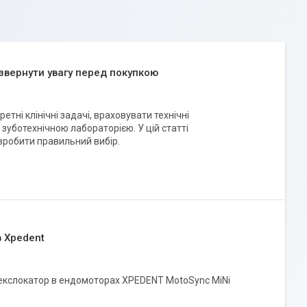
звернути увагу перед покупкою
етні клінічні задачі, враховувати технічні
 зуботехнічною лабораторією. У цій статті
 зробити правильний вибір.
в Xpedent
апекслокатор в ендомоторах XPEDENT MotoSync MiNi