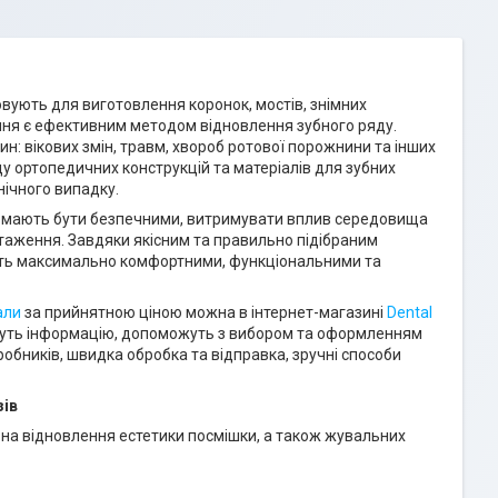
вують для виготовлення коронок, мостів, знімних
ння є ефективним методом відновлення зубного ряду.
ин: вікових змін, травм, хвороб ротової порожнини та інших
ду ортопедичних конструкцій та матеріалів для зубних
нічного випадку.
в
мають бути безпечними, витримувати вплив середовища
таження. Завдяки якісним та правильно підібраним
дуть максимально комфортними, функціональними та
али
за прийнятною ціною можна в інтернет-магазині
Dental
адуть інформацію, допоможуть з вибором та оформленням
робників, швидка обробка та відправка, зручні способи
зів
ні на відновлення естетики посмішки, а також жувальних