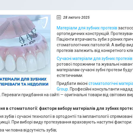
28 лютого 2025
Матеріали для зубних протезів
застосо
ортопедичних конструкцій. Протезува
Пацієнти втрачають зуби з різних прич
стоматологічних патологій. А вибір ви
протезів залежить від конкретного клі
Сучасні матеріали для зубних протезі
ротової порожнини та жувальні наван
матеріалам сучасні зубні протези бу
естетичними.
Придбати якісні
стоматологічні матері
Group
. Професійні консультанти над
 Переваги придбання на сайті — оригінальні товари від світових ви
ня в стоматології: фактори вибору матеріалів для зубних проте
я зубів і сучасні технології в ортодонтії та імплантології спрямова
дикції. При виборі виду протезування враховують наступні фактори:
а чи повна відсутність зубів;