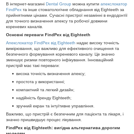
В інтернет-магазині
Dental Group
можна купити
апекслокатор
FindPex
та інше стоматологічне обладнання від Eighteeth за
прийнятними цінами. Сучасні пристрої незамінні в ендодонтії
для точного визначення апексу та робочої довжини
кореневих каналів.
Основні переваги FindPex від Eighteeth
Апекслокатор FindPex від Eighteeth
надає високу точність
вимірювання, що важливо для ефективного очищення та
безпечного формування кореневого каналу. Це значно
зменшує ризики повторного інфікування. Інноваційний
пристрій має такі переваги:
висока точність визначення апексу;
простота у використанні;
компактний та легкий дизайн;
надійність бренду Eighteeth;
зручний екран та інтуїтивне управління.
Важливо, що пристрій є безпечним для пацієнта та лікаря, і
значно пришвидшує процес лікування.
FindPex від Eighteeth: вигідна альтернатива дорогим
моделям