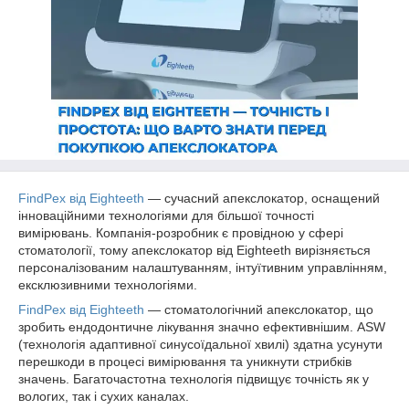
FindPex від Eighteeth
— сучасний апекслокатор, оснащений
інноваційними технологіями для більшої точності
вимірювань. Компанія-розробник є провідною у сфері
стоматології, тому апекслокатор від Eighteeth вирізняється
персоналізованим налаштуванням, інтуїтивним управлінням,
ексклюзивними технологіями.
FindPex від Eighteeth
— стоматологічний апекслокатор, що
зробить ендодонтичне лікування значно ефективнішим. ASW
(технологія адаптивної синусоїдальної хвилі) здатна усунути
перешкоди в процесі вимірювання та уникнути стрибків
значень. Багаточастотна технологія підвищує точність як у
вологих, так і сухих каналах.