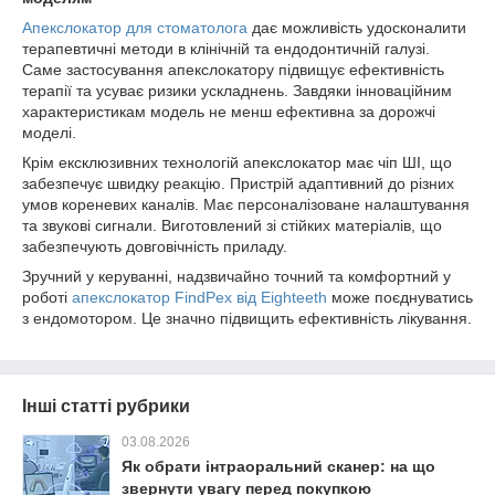
Апекслокатор для стоматолога
дає можливість удосконалити
терапевтичні методи в клінічній та ендодонтичній галузі.
Саме застосування апекслокатору підвищує ефективність
терапії та усуває ризики ускладнень. Завдяки інноваційним
характеристикам модель не менш ефективна за дорожчі
моделі.
Крім ексклюзивних технологій апекслокатор має чіп ШІ, що
забезпечує швидку реакцію. Пристрій адаптивний до різних
умов кореневих каналів. Має персоналізоване налаштування
та звукові сигнали. Виготовлений зі стійких матеріалів, що
забезпечують довговічність приладу.
Зручний у керуванні, надзвичайно точний та комфортний у
роботі
апекслокатор FindPex від Eighteeth
може поєднуватись
з ендомотором. Це значно підвищить ефективність лікування.
Інші статті рубрики
03.08.2026
Як обрати інтраоральний сканер: на що
звернути увагу перед покупкою