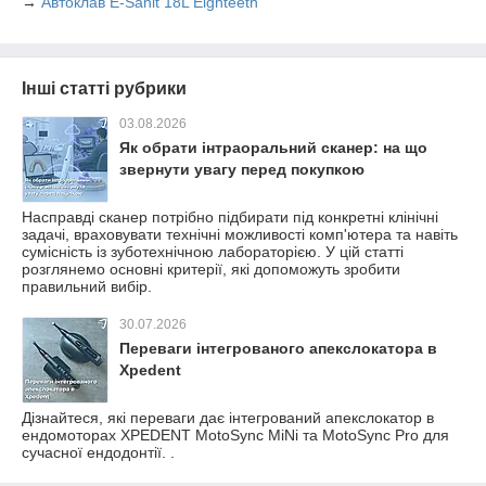
→
Автоклав E-Sanit 18L Eighteeth
Інші статті рубрики
03.08.2026
Як обрати інтраоральний сканер: на що
звернути увагу перед покупкою
Насправді сканер потрібно підбирати під конкретні клінічні
задачі, враховувати технічні можливості комп'ютера та навіть
сумісність із зуботехнічною лабораторією. У цій статті
розглянемо основні критерії, які допоможуть зробити
правильний вибір.
30.07.2026
Переваги інтегрованого апекслокатора в
Xpedent
Дізнайтеся, які переваги дає інтегрований апекслокатор в
ендомоторах XPEDENT MotoSync MiNi та MotoSync Pro для
сучасної ендодонтії. .