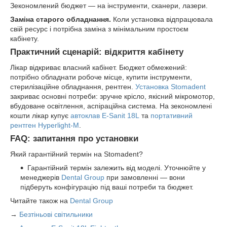
Зекономлений бюджет — на інструменти, сканери, лазери.
Заміна старого обладнання.
Коли установка відпрацювала
свій ресурс і потрібна заміна з мінімальним простоєм
кабінету.
Практичний сценарій: відкриття кабінету
Лікар відкриває власний кабінет. Бюджет обмежений:
потрібно обладнати робоче місце, купити інструменти,
стерилізаційне обладнання, рентген.
Установка Stomadent
закриває основні потреби: зручне крісло, якісний мікромотор,
вбудоване освітлення, аспіраційна система. На зекономлені
кошти лікар купує
автоклав E-Sanit 18L
та
портативний
рентген Hyperlight-M
.
FAQ: запитання про установки
Який гарантійний термін на Stomadent?
Гарантійний термін залежить від моделі. Уточнюйте у
менеджерів
Dental Group
при замовленні — вони
підберуть конфігурацію під ваші потреби та бюджет.
Читайте також на
Dental Group
→
Безтіньові світильники