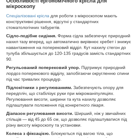
Особливості ергономічного крісла для
мікроскопу
Спеціалізовані крісла
для роботи з мікроскопом мають
конструктивні рішення, відсутні у стандартних
стоматологічних табуретів.
Сідло-подібне сидіння.
Форма сідла забезпечує природний
нахил тазу вперед, що автоматично вирівнює хребет і знижує
навантаження на поперековий відділ. Кут нахилу стегон до
тулуба збільшується до 120-135 градусів замість стандартних
90.
Регульований поперековий упор.
Підтримує природний
лордоз поперекового відділу, запобігаючи округленню спини
під час тривалих процедур.
Підлокітники з регулюванням.
Забезпечують опору для
передпліч, що стабілізує руки при мікроманіпуляціях.
Регулювання висоти, ширини та кута нахилу дозволяє
підлаштувати положення під конкретного лікаря.
Діапазон регулювання висоти.
Ширший, ніж у звичайних
стільців — від 45 до 65 см, що дозволяє підлаштуватися під
різну висоту мікроскопу та установки.
Колеса з фіксацією.
Блокуються під вагою тіла, що