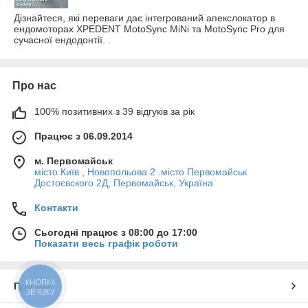
Дізнайтеся, які переваги дає інтегрований апекслокатор в
ендомоторах XPEDENT MotoSync MiNi та MotoSync Pro для
сучасної ендодонтії. .
Про нас
100% позитивних з 39 відгуків за рік
Працює з 06.09.2014
м. Первомайськ
місто Київ , Новопольова 2 .місто Первомайськ
Достоєвского 2Д, Первомайськ, Україна
Контакти
Сьогодні працює з 08:00 до 17:00
Показати весь графік роботи
КНОПКА
Про нас
ЗВ'ЯЗКУ