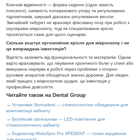
Ключові відмінності — форма сидіння (сідло замість
плоского), наявність поперекового упору та регульованих
підлокітників, ширший діапазон регулювання висоти.
Звичайний табурет не враховує фіксовану позу при роботі з
окулярами мікроскопу, тоді як спеціалізоване крісло
проєктується саме для цього сценарію.
Скільки коштує ергономічне крісло для мікроскопу і чи
це виправдана інвестиція?
Вартість залежить від функціональності та матеріалів. Однак
варто враховувати, що лікування хронічного болю у спині або
вимушена перерва в роботі через проблеми з опорно-
руховим апаратом обходяться значно дорожче. Для лікаря,
який працює з мікроскопом щодня, це інвестиція у
професійне довголіття.
Читайте також на Dental Group
→
Установки Stomadent — стоматологічне обладнання для
комплектації кабінету
→
Безтіньові світильники — LED-освітлення для
стоматологічного кабінету
→
Ендомотор MotoSync Pro XPEDENT — точне керування
для ендодонтії