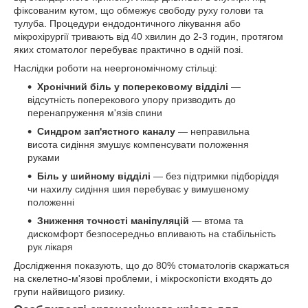
фіксованим кутом, що обмежує свободу руху голови та
тулуба. Процедури ендодонтичного лікування або
мікрохірургії тривають від 40 хвилин до 2-3 годин, протягом
яких стоматолог перебуває практично в одній позі.
Наслідки роботи на неергономічному стільці:
Хронічний біль у поперековому відділі
—
відсутність поперекового упору призводить до
перенапруження м'язів спини
Синдром зап'ястного каналу
— неправильна
висота сидіння змушує компенсувати положення
руками
Біль у шийному відділі
— без підтримки підборіддя
чи нахилу сидіння шия перебуває у вимушеному
положенні
Зниження точності маніпуляцій
— втома та
дискомфорт безпосередньо впливають на стабільність
рук лікаря
Дослідження показують, що до 80% стоматологів скаржаться
на скелетно-м'язові проблеми, і мікроскопісти входять до
групи найвищого ризику.