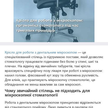
Крісло для роботи з дентальним мікроскопом
— це
спеціалізований стілець із підтримкою постави, який дозволяє
стоматологу працювати годинами без болю у спині, шиї та
плечах. На відміну від звичайних табуретів, такі крісла
враховують специфічну позу лікаря при роботі з мікроскопом:
нахил голови, фіксований кут зору та обмежена рухливість.
Для клінік, що практикують мікроскопну стоматологію, це
обладнання не менш важливе за сам мікроскоп.
Чому звичайний стілець не підходить для
мікроскопної стоматології
Робота з дентальним мікроскопом принципово відрізняється
від стандартного прийому. Лікар дивиться в окуляри під