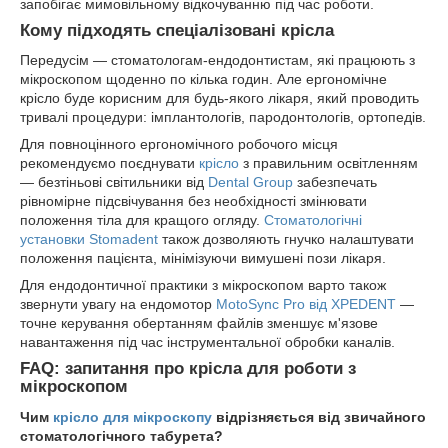
запобігає мимовільному відкочуванню під час роботи.
Кому підходять спеціалізовані крісла
Передусім — стоматологам-ендодонтистам, які працюють з
мікроскопом щоденно по кілька годин. Але ергономічне
крісло буде корисним для будь-якого лікаря, який проводить
тривалі процедури: імплантологів, пародонтологів, ортопедів.
Для повноцінного ергономічного робочого місця
рекомендуємо поєднувати
крісло
з правильним освітленням
— безтіньові світильники від
Dental Group
забезпечать
рівномірне підсвічування без необхідності змінювати
положення тіла для кращого огляду.
Стоматологічні
установки Stomadent
також дозволяють гнучко налаштувати
положення пацієнта, мінімізуючи вимушені пози лікаря.
Для ендодонтичної практики з мікроскопом варто також
звернути увагу на ендомотор
MotoSync Pro від XPEDENT
—
точне керування обертанням файлів зменшує м'язове
навантаження під час інструментальної обробки каналів.
FAQ: запитання про крісла для роботи з
мікроскопом
Чим
крісло для мікроскопу
відрізняється від звичайного
стоматологічного табурета?