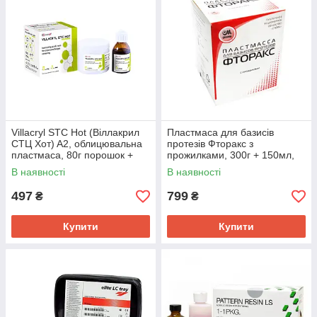
Villacryl STC Hot (Віллакрил
Пластмаса для базисів
СТЦ Хот) A2, облицювальна
протезів Фторакс з
пластмаса, 80г порошок +
прожилками, 300г + 150мл,
40мл рідина
СТОМА
В наявності
В наявності
497
799
₴
₴
Купити
Купити