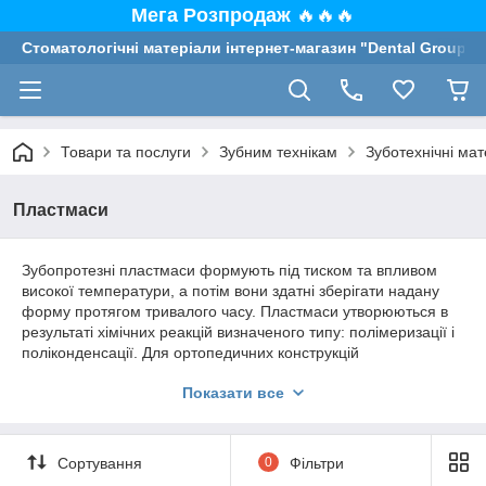
Мега Розпродаж
🔥🔥🔥
Стоматологічні матеріали інтернет-магазин "Dental Group"
Товари та послуги
Зубним технікам
Зуботехнічні мат
Пластмаси
Зубопротезні пластмаси формують під тиском та впливом
високої температури, а потім вони здатні зберігати надану
форму протягом тривалого часу. Пластмаси утворюються в
результаті хімічних реакцій визначеного типу: полімеризації і
поліконденсації. Для ортопедичних конструкцій
використовують пластмаси, макромолекули полімерів яких
Показати все
виникають шляхом співполімеризації декількох мономерів.
Такі співполімери мають покращені фізико-механічні якості:
ударну в’язкість;
Сортування
0
Фільтри
міцність на вигин;