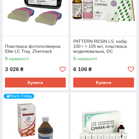
PATTERN RESIN LS, набір
Пластмаса фотополімерна
100 г + 105 мл, пластмаса
Elite LC Tray, Zhermack
моделювальна, GC
В наявності
В наявності
3 026
6 106
₴
₴
Купити
Купити
💣Black Friday