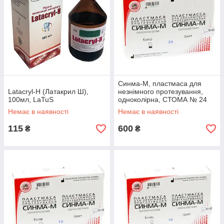
Синма-М, пластмаса для
Latacryl-H (Латакрил Ш),
незнімного протезування,
100мл, LaTuS
одноколірна, СТОМА № 24
Немає в наявності
Немає в наявності
115
600
₴
₴