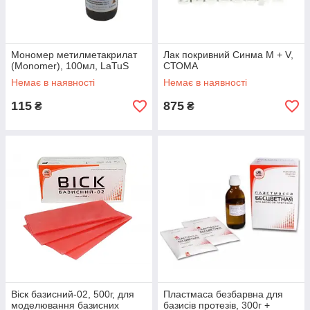
Мономер метилметакрилат
Лак покривний Синма М + V,
(Monomer), 100мл, LaTuS
СТОМА
Немає в наявності
Немає в наявності
115
875
₴
₴
Віск базисний-02, 500г, для
Пластмаса безбарвна для
моделювання базисних
базисів протезів, 300г +