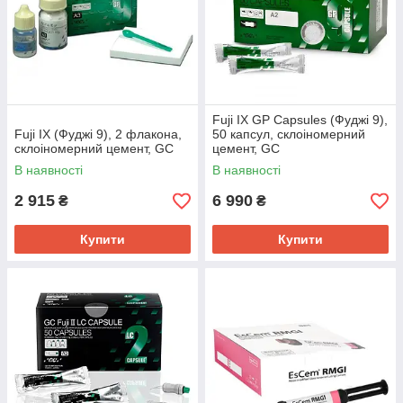
Fuji IX GP Capsules (Фуджі 9),
Fuji IX (Фуджі 9), 2 флакона,
50 капсул, склоіномерний
склоіномерний цемент, GC
цемент, GC
В наявності
В наявності
2 915
6 990
₴
₴
Купити
Купити