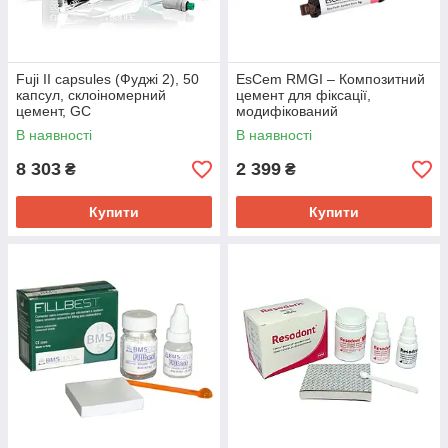
Fuji II capsules (Фуджі 2), 50
EsCem RMGI – Композитний
капсул, склоіномерний
цемент для фіксації,
цемент, GC
модифікований
склоіономером
В наявності
В наявності
8 303
2 399
₴
₴
Купити
Купити