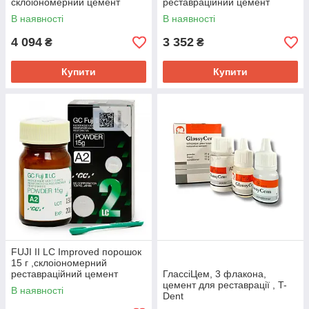
склоіономерний цемент
реставраційний цемент
світлового затвердіння.
В наявності
В наявності
4 094
3 352
₴
₴
Купити
Купити
FUJI II LC Improved порошок
15 г ,склоіономерний
реставраційний цемент
ГлассіЦем, 3 флакона,
світлового затвердіння.
цемент для реставрації , T-
В наявності
Dent