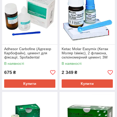
Adhesor Carbofine (Адгезор
Ketac Molar Easymix (Кетак
Карбофайн), цемент для
Моляр Ізімікс), 2 флакона,
фіксації, Spofadental
склоіномерний цемент, 3M
Espe
В наявності
В наявності
675
2 349
₴
₴
Купити
Купити