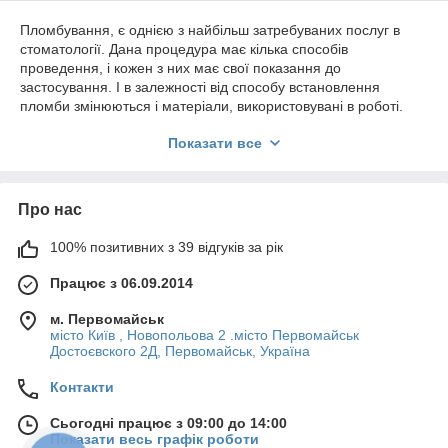
Пломбування, є однією з найбільш затребуваних послуг в
стоматології. Дана процедура має кілька способів
проведення, і кожен з них має свої показання до
застосування. І в залежності від способу встановлення
пломби змінюються і матеріали, використовувані в роботі.
Одним з таких матеріалів є цемент для пломбування. Даний
Показати все
матеріал не є досить популярним матеріалом для
пломбування, проте досить ефективний у роботі. Перевагою
його використання є:
• Дуже висока міцність пломбування. За допомогою
Про нас
пломбувального цементу пломба тримається дуже міцно
необмежену кількість часу;
100% позитивних з 39 відгуків за рік
• Простота використання. Даний цемент не має специфіки
використання, і робота з ним не доставляє ніяких
Працює з 06.09.2014
незручностей стоматолога;
• Швидкість полімеризації. Вона звичайно трохи нижче, ніж
м. Первомайськ
у композитних матеріалів, однак у порівнянні з іншими, він
місто Київ , Новопольова 2 .місто Первомайськ
Достоєвского 2Д, Первомайськ, Україна
досить швидко приходить в робочий стан;
• Цена. Данный цемент имеет самую низкую стоимость
Контакти
среди всех материалов для пломбировки.
В нашем интернет-магазине вы можете купить цементы для
Сьогодні працює з 09:00 до 14:00
пломбировки от всех известных производителей с гарантией
Показати весь графік роботи