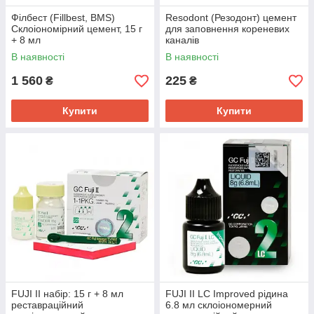
Філбест (Fillbest, BMS)
Resodont (Резодонт) цемент
Склоіономірний цемент, 15 г
для заповнення кореневих
+ 8 мл
каналів
В наявності
В наявності
1 560
225
₴
₴
Купити
Купити
FUJI II набір: 15 г + 8 мл
FUJI II LC Improved рідина
реставраційний
6.8 мл склоіономерний