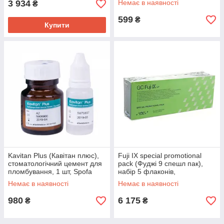
3 934
Немає в наявності
₴
599
₴
Купити
Kavitan Plus (Кавітан плюс),
Fuji IX special promotional
стоматологічний цемент для
pack (Фуджі 9 спешл пак),
пломбування, 1 шт, Spofa
набір 5 флаконів,
Dental (Чехія)
склоіономерний цемент, GC
Немає в наявності
Немає в наявності
980
6 175
₴
₴