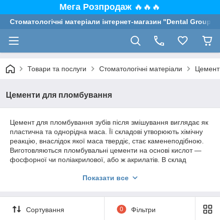
Мега Розпродаж
🔥🔥🔥
Стоматологічні матеріали інтернет-магазин "Dental Group"
Товари та послуги
Стоматологічні матеріали
Цемент
Цементи для пломбування
Цемент для пломбування зубів після змішування виглядає як
пластична та однорідна маса. Її складові утворюють хімічну
реакцію, внаслідок якої маса твердіє, стає каменеподібною.
Виготовляються пломбувальні цементи на основі кислот —
фосфорної чи поліакрилової, або ж акрилатів. В склад
входить порошок оксид цинку, або/і алюмосилікатне скло. В
Показати все
залежності від показань лікар робить вибір на користь одного
з різновидів цементів для пломбування:
цинк-фосфатного;
Сортування
0
Фільтри
силікатного;