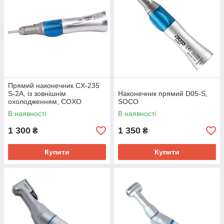
Прямий наконечник CX-235
S-2A, із зовнішнім
Наконечник прямий D05-S,
охолодженням, COXO
SOCO
В наявності
В наявності
1 300
1 350
₴
₴
Купити
Купити