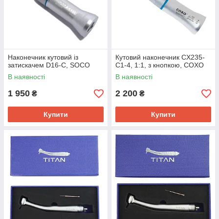
Наконечник кутовий із
Кутовий наконечник CX235-
затискачем D16-C, SOCO
С1-4, 1:1, з кнопкою, COXO
В наявності
В наявності
1 950
2 200
₴
₴
Купити
Купити