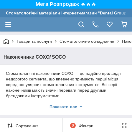
Мега Розпродаж
🔥🔥🔥
Стоматологічні матеріали інтернет-магазин "Dental Group"
Товари та послуги
Стоматологічне обладнання
Нако
Наконечники COXO/ SOCO
Стоматологічні наконечники СОХО — це надійне приладдя
недорогого сегмента, що впевнено тримають перші місця
серед популярних стоматологічних інструментів. Всі серії
наконечників мають значні переваги перед другими
брендовими інструментами.
Китайська фірма має своє виробництво з 2010 року, хоча
Показати все
займається розробками стоматологічного обладнання з 2003
року. Наукові розробки на базі власного підприємства,
використання найкращого обладнання для виробництва, та
великі обсяги продукції зробили бренд всесвітньо відомим.
Сортування
0
Фільтри
Серед переваг важливо означити співпрацю з японськими та