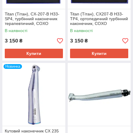
Titan (Тітан), CX-207-B H33-
Titan (Тітан), CX207-B H33-
SP4, турбінний наконечник
TP4, ортопедичний турбінний
терапевтичний, COXO
наконечник, COXO
В наявності
В наявності
3 150
3 150
₴
₴
Купити
Купити
Новинка
Кутовий наконечник CX 235