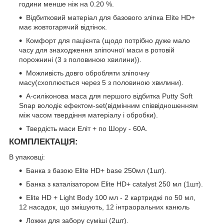
години менше ніж на 0.20 %.
Відбитковий матеріал для базового зліпка Elite HD+
має жовтогарячий відтінок.
Комфорт для пацієнта (щодо потрібно дуже мало
часу для знаходження зліпочної маси в ротовій
порожнині (3 з половиною хвилини)).
Можливість довго обробляти зліпочну
масу(схоплюється через 5 з половиною хвилини).
А-силіконова маса для першого відбитка Putty Soft
Snap володіє ефектом-set(відмінним співвідношенням
між часом твердіння матеріалу і обробки).
Твердість маси Еліт + по Шору - 60А.
КОМПЛЕКТАЦІЯ
:
В упаковці:
Банка з базою Elite HD+ base 250мл (1шт).
Банка з каталізатором Elite HD+ catalyst 250 мл (1шт).
Elite HD + Light Body 100 мл - 2 картриджі по 50 мл,
12 насадок, що змішують, 12 інтраоральних канюль
Ложки для забору суміші (2шт).