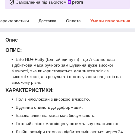
Замовлення під захистом
арактеристики
Доставка
Оплата
Умови повернення
Опис
ОПИС
:
Elite HD+ Putty (Еліт эйчди путті) - це А-силіконова
відбиткова маса ручного замішування дуже високої
в'язкості, яка використовується для зняття зліпків
високої якості, а в результаті протезування пацієнтів на
високому рівні.
ХАРАКТЕРИСТИКИ
:
Полівінілсілоксан з високою в'язкістю.
Відмінна стійкість до деформацій.
Базова зліпочна маса має біосумісність.
Готовий зліпок має кінцеву оптимальну еластичність.
Лінійні розміри готового відбитка змінюються через 24