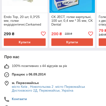
Endo Top, 20 шт, 0,3*25
CK JECT, голки карпульні,
Голк
мм, голки
100 шт, 0,4 мм * 35 мм, CK
з дв
ендодонтичні,Cerkamed
Dental
отво
DIS
79
₴
299
200
₴
₴
220 ₴
149 ₴
Купити
Купити
Про нас
100% позитивних з 44 відгуків за рік
Працює з 06.09.2014
м. Первомайськ
місто Київ , Новопольова 2 .місто Первомайськ
Достоєвского 2Д, Первомайськ, Україна
Контакти