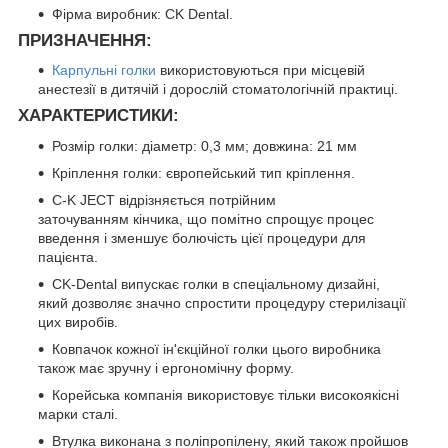
Фірма виробник: CK Dental.
ПРИЗНАЧЕННЯ:
Карпульні голки
використовуються при місцевій
анестезії в дитячій і дорослій стоматологічній практиці.
ХАРАКТЕРИСТИКИ:
Розмір голки: діаметр: 0,3 мм; довжина: 21 мм
Кріплення голки: європейський тип кріплення.
C-K JECT відрізняється потрійним
заточуванням кінчика, що помітно спрощує процес
введення і зменшує болючість цієї процедури для
пацієнта.
CK-Dental випускає голки в спеціальному дизайні,
який дозволяє значно спростити процедуру стерилізації
цих виробів.
Ковпачок кожної ін'єкційної голки цього виробника
також має зручну і ергономічну форму.
Корейська компанія використовує тільки високоякісні
марки сталі.
Втулка виконана з поліпропілену, який також пройшов