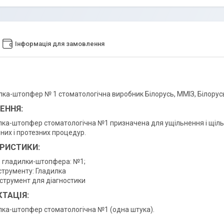
Інформація для замовлення
лка-штопфер № 1 стоматологічна виробник Білорусь, ММІЗ, Білорус
ЕННЯ:
лка-штопфер стоматологічна №1 призначена для ущільнення і щільно
них і протезних процедур.
РИСТИКИ:
 гладилки-штопфера: №1;
струменту: Гладилка
нструмент для діагностики
ТАЦІЯ:
лка-штопфер стоматологічна №1 (одна штука).