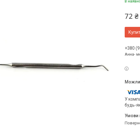
В наявн
72 ₴
Купи
+380 (9
Анна- м
У компа
будь-я
поверн