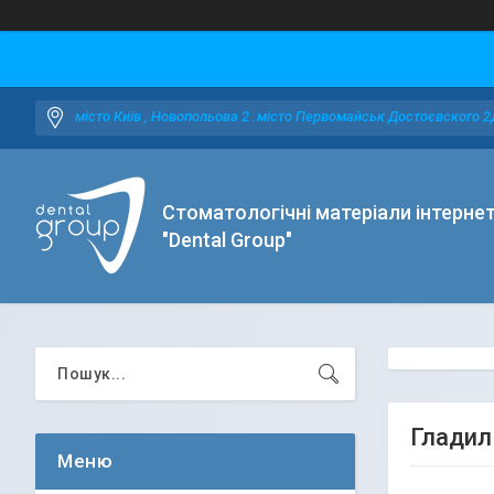
місто Київ , Новопольова 2 .місто Первомайськ Достоєвского 2
Стоматологічні матеріали інтерне
"Dental Group"
Гладил