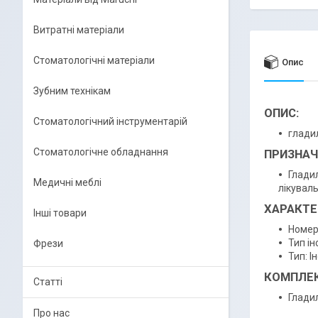
Витратні матеріали
Стоматологічні матеріали
Опис
Зубним технікам
ОПИС:
Стоматологічний інструментарій
глади
Стоматологічне обладнання
ПРИЗНАЧ
Глади
Медичні меблі
лікуваль
ХАРАКТЕ
Інші товари
Номер
Тип ін
Фрези
Тип: І
КОМПЛЕК
Статті
Глади
Про нас