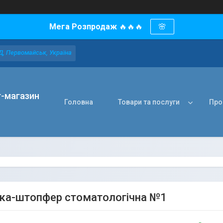
Мега Розпродаж
🔥🔥🔥
🌸
Д, Первомайськ, Україна
т-магазин
Головна
Товари та послуги
Про
ка-штопфер стоматологічна №1