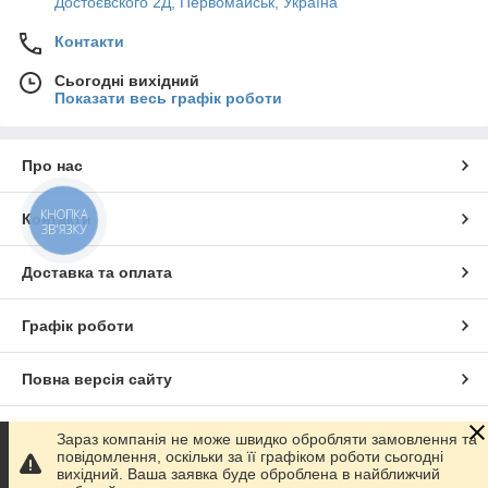
Достоєвского 2Д, Первомайськ, Україна
Контакти
Сьогодні вихідний
Показати весь графік роботи
Про нас
КНОПКА
Контакти
ЗВ'ЯЗКУ
Доставка та оплата
Графік роботи
Повна версія сайту
Сайт створено на маркетплейсі
Prom.ua
Зараз компанія не може швидко обробляти замовлення та
повідомлення, оскільки за її графіком роботи сьогодні
вихідний. Ваша заявка буде оброблена в найближчий
Політика конфіденційності