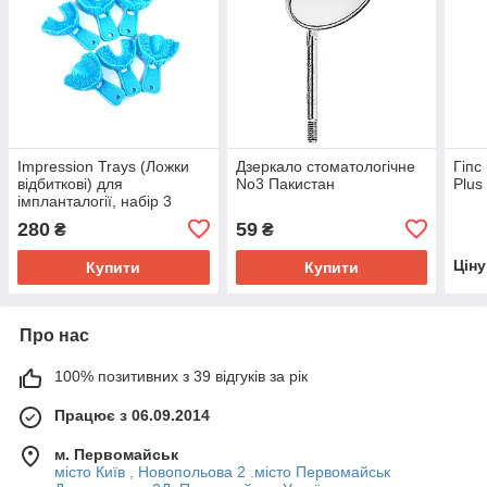
Impression Trays (Ложки
Дзеркало стоматологічне
Гіпс
відбиткові) для
No3 Пакистан
Plus 
імпланталогії, набір 3
пари (6 шт), пластмасові
280
59
₴
₴
Цін
Купити
Купити
Про нас
100% позитивних з 39 відгуків за рік
Працює з 06.09.2014
м. Первомайськ
місто Київ , Новопольова 2 .місто Первомайськ