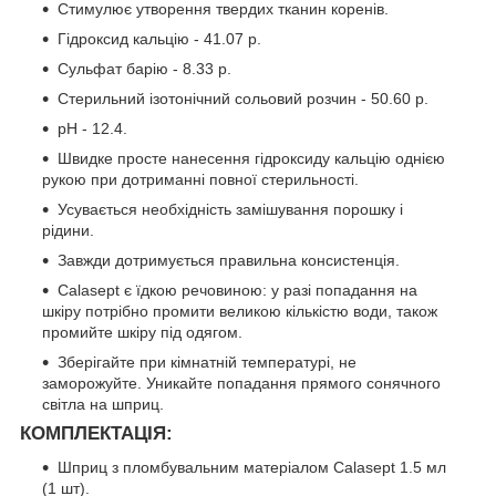
Стимулює утворення твердих тканин коренів.
Гідроксид кальцію - 41.07 р.
Сульфат барію - 8.33 р.
Стерильний ізотонічний сольовий розчин - 50.60 р.
рН - 12.4.
Швидке просте нанесення гідроксиду кальцію однією
рукою при дотриманні повної стерильності.
Усувається необхідність замішування порошку і
рідини.
Завжди дотримується правильна консистенція.
Calasept є їдкою речовиною: у разі попадання на
шкіру потрібно промити великою кількістю води, також
промийте шкіру під одягом.
Зберігайте при кімнатній температурі, не
заморожуйте. Уникайте попадання прямого сонячного
світла на шприц.
КОМПЛЕКТАЦІЯ
:
Шприц з пломбувальним матеріалом Calasept 1.5 мл
(1 шт).