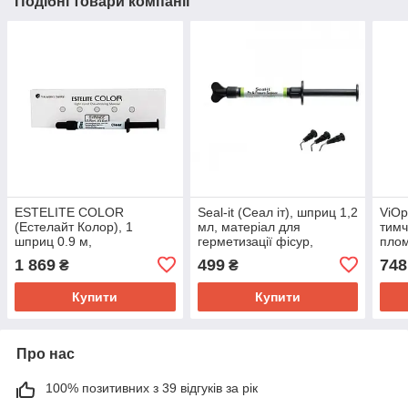
Подібні товари компанії
ESTELITE COLOR
Seal-it (Сеал іт), шприц 1,2
ViOp
(Естелайт Колор), 1
мл, матеріал для
тимч
шприц 0.9 м,
герметизації фісур,
плом
фотополімерний
Spident
Spid
1 869
499
748
₴
₴
матеріал, Tokuyama
Dental
Купити
Купити
Про нас
100% позитивних з 39 відгуків за рік