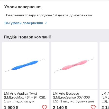
Умови повернення
Повернення товару впродовж 14 днів за домовленістю
Всі умови повернення
Подібні товари компанії
LM-Arte Applica Twist
LM-Arte Eccesso
LM-A
(LMErgoMax 464-494 XSI),
(LMErgoSense 307-308
(LME
1 шт., гладилка для
ES), 1 шт., інструмент для
ES),
реставрації, LM Dental
видалення надлишків
рест
1 900
2 140
2 1
₴
₴
плоским. матеріалу, LM