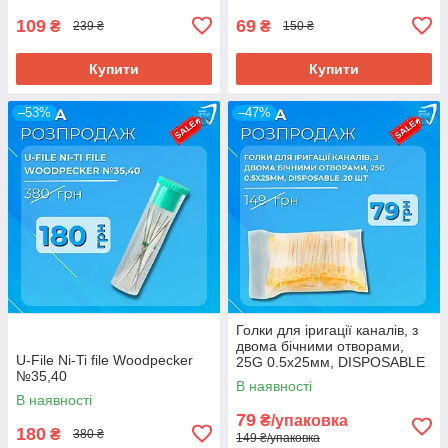
109
69
₴
₴
239 ₴
150 ₴
Купити
Купити
–53%
–47%
Голки для іригації каналів, з
двома бічними отворами,
U-File Ni-Ti file Woodpecker
25G 0.5х25мм, DISPOSABLE
№35,40
,20 шт
В наявності
В наявності
79
₴/упаковка
180
₴
380 ₴
149 ₴/упаковка