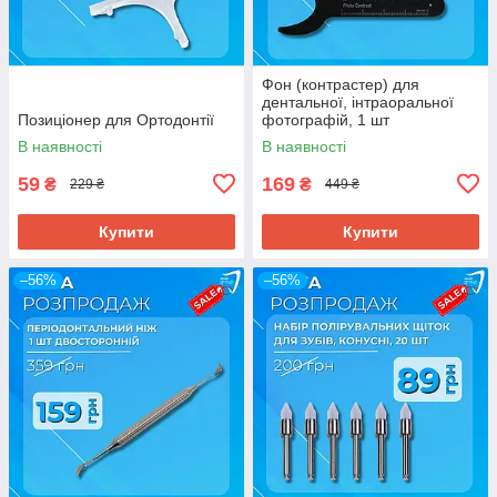
Фон (контрастер) для
дентальної, інтраоральної
Позиціонер для Ортодонтії
фотографій, 1 шт
В наявності
В наявності
59
169
₴
₴
229 ₴
449 ₴
Купити
Купити
–56%
–56%