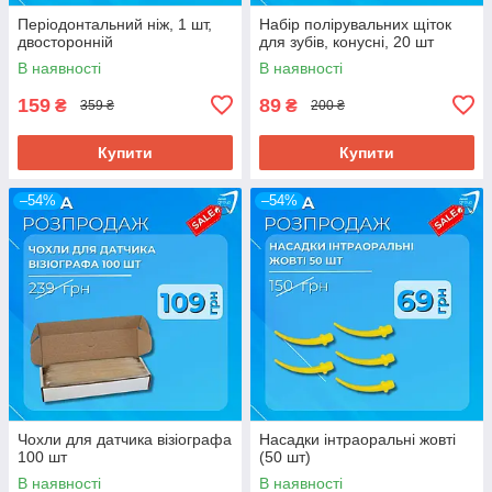
Періодонтальний ніж, 1 шт,
Набір полірувальних щіток
двосторонній
для зубів, конусні, 20 шт
В наявності
В наявності
159
89
₴
₴
359 ₴
200 ₴
Купити
Купити
–54%
–54%
Чохли для датчика візіографа
Насадки інтраоральні жовті
100 шт
(50 шт)
В наявності
В наявності