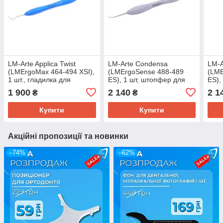
LM-Arte Applica Twist
LM-Arte Condensa
LM-A
(LMErgoMax 464-494 XSI),
(LMErgoSense 488-489
(LME
1 шт., гладилка для
ES), 1 шт, штопфер для
ES),
реставрації, LM Dental
моделювання, LM Dental
рест
1 900
2 140
2 1
₴
₴
Купити
Купити
Акційні пропозиції та новинки
–74%
–62%