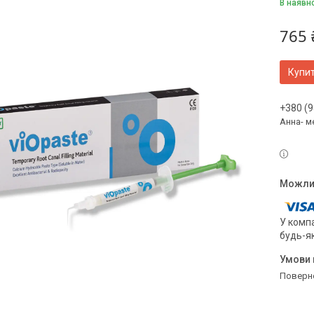
В наявн
765 
Купи
+380 (9
Анна- м
У компа
будь-я
поверн