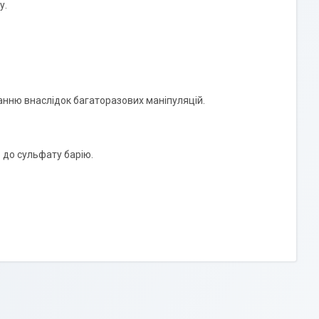
у.
нню внаслідок багаторазових маніпуляцій.
 до сульфату барію.