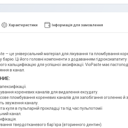
Характеристики
Інформація для замовлення
te — це універсальний матеріал для лікування та пломбування коре
у барію. Ці його головні компоненти з додаванням гідроксиапатиту
ого кальцифікацію для успішної аксифікації. VioPaste має пастопод
яння в канал.
НИЕ:
 апексифікації.
ування кореневих каналів для видалення ексудату.
сове пломбування кореневих каналів для запобігання оголенню й 
сть звуження каналу.
та куля в пульпарній прокладці та під час пульпотомії
ьний канал.
ифікація.
вання твердотканевого бар'єра (вторинного дентин).