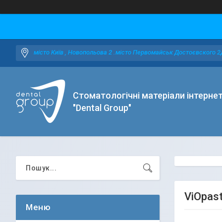
місто Київ , Новопольова 2 .місто Первомайськ Достоєвского 2
Стоматологічні матеріали інтерне
"Dental Group"
ViOpast