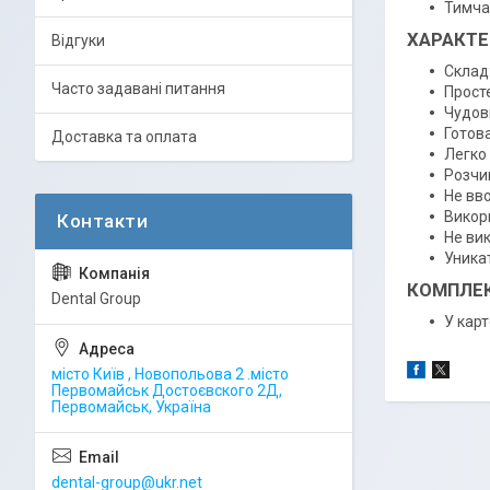
Тимча
ХАРАКТЕ
Відгуки
Склад:
Часто задавані питання
Прост
Чудов
Готов
Доставка та оплата
Легко
Розчин
Не вво
Викори
Не вик
Уника
КОМПЛЕК
Dental Group
У карт
місто Київ , Новопольова 2 .місто
Первомайськ Достоєвского 2Д,
Первомайськ, Україна
dental-group@ukr.net