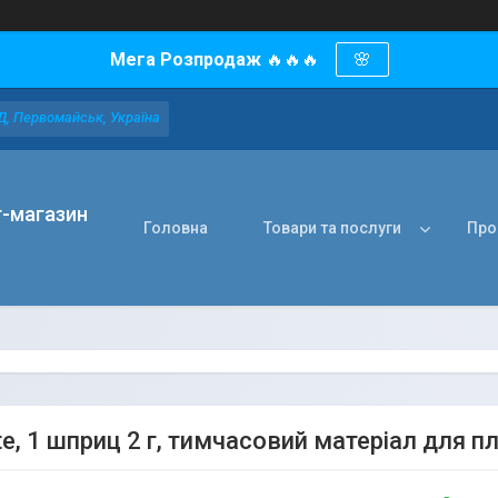
Мега Розпродаж
🔥🔥🔥
🌸
Д, Первомайськ, Україна
т-магазин
Головна
Товари та послуги
Про
e, 1 шприц 2 г, тимчасовий матеріал для п