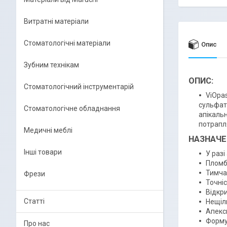
Витратні матеріали
Стоматологічні матеріали
Опис
Зубним технікам
ОПИС:
Стоматологічний інструментарій
ViOpas
сульфат
Стоматологічне обладнання
апікальн
потрапл
Медичні меблі
НАЗНАЧЕ
Інші товари
У разі
Пломб
Тимча
Фрези
Точні
Відкри
Статті
Нещіл
Апекс
Форму
Про нас