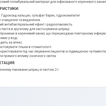
совий пломбувальний матеріал для інфікованого кореневого канал
РИСТИКИ:
 Гідроксид кальцію, сульфат барію, гідроксиапатит.
е очищення та видалення.
ий антибактеріальний ефект і радіоопаковість.
а паста в зручному для застосування шприці.
 проникає в кореневий канал, що перешкоджає повторному інфікува
имо у воді.
дить за апекс.
стовувати тільки в стоматології.
ористовувати під час лікування пацієнтів із підвищеною чутливістю
ти прямого впливу сонячного світла.
ТАЦИЯ:
онному пакованні шприц із пастою 2 г.