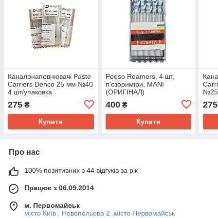
Каналонаповнювачі Paste
Peeso Reamers, 4 шт,
Кана
Carriers Denco 25 мм №40
п'єзориміри, MANI
Carr
4 шт/упаковка
(ОРИГІНАЛ)
№25-
275
400
275
₴
₴
Купити
Купити
Про нас
100% позитивних з 44 відгуків за рік
Працює з 06.09.2014
м. Первомайськ
місто Київ , Новопольова 2 .місто Первомайськ