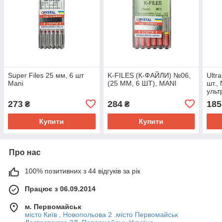
Super Files 25 мм, 6 шт
K-FILES (К-ФАЙЛИ) №06,
Ultra
Mani
(25 ММ, 6 ШТ), MANI
шт.,
ульт
MAN
273
284
185
₴
₴
Купити
Купити
Про нас
100% позитивних з 44 відгуків за рік
Працює з 06.09.2014
м. Первомайськ
місто Київ , Новопольова 2 .місто Первомайськ