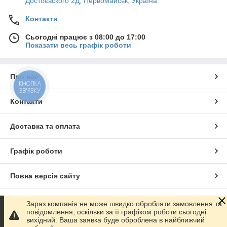
Достоєвского 2Д, Первомайськ, Україна
Контакти
Сьогодні працює з 08:00 до 17:00
Показати весь графік роботи
Про нас
КНОПКА
ЗВ'ЯЗКУ
Контакти
Доставка та оплата
Графік роботи
Повна версія сайту
Сайт створено на маркетплейсі
Prom.ua
Зараз компанія не може швидко обробляти замовлення та
повідомлення, оскільки за її графіком роботи сьогодні
вихідний. Ваша заявка буде оброблена в найближчий
Політика конфіденційності