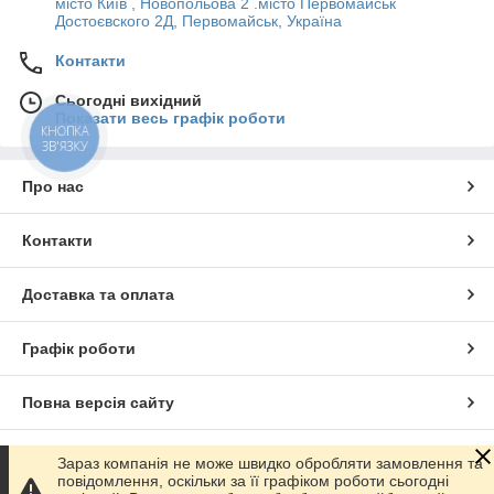
місто Київ , Новопольова 2 .місто Первомайськ
Достоєвского 2Д, Первомайськ, Україна
Контакти
Сьогодні вихідний
Показати весь графік роботи
КНОПКА
ЗВ'ЯЗКУ
Про нас
Контакти
Доставка та оплата
Графік роботи
Повна версія сайту
Сайт створено на маркетплейсі
Prom.ua
Зараз компанія не може швидко обробляти замовлення та
повідомлення, оскільки за її графіком роботи сьогодні