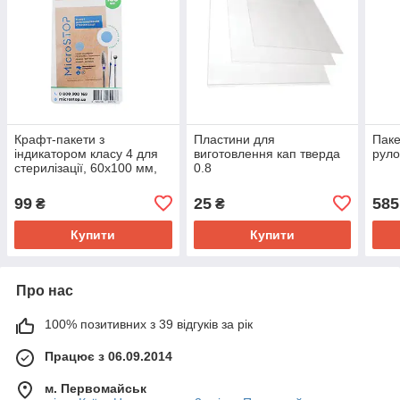
Крафт-пакети з
Пластини для
Паке
індикатором класу 4 для
виготовлення кап тверда
руло
стерилізації, 60x100 мм,
0.8
100 штук, MICROSTOP
99
25
585
₴
₴
Купити
Купити
Про нас
100% позитивних з 39 відгуків за рік
Працює з 06.09.2014
м. Первомайськ