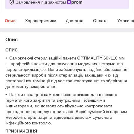
Замовлення під захистом
Опис
Характеристики
Доставка
Оплата
Умови п
Опис
ОПИС
• Самоклеючі стерилізаційні пакети OPTIMALITY 60×110 мм
— професійні пакети для пакування медичних інструментів
перед стерилізацією. Вони забезпечують надійне збереження
стерильності виробів після стерилізації, захищаючи їх від
повторної контамінації під час транспортування та зберігання
до моменту використання.
• Пакети оснащені самоклеючою стрічкою для швидкого
герметичного закриття та внутрішніми і зовнішніми
індикаторами, які дозволяють візуально контролювати
проходження процесу стерилізації. Виріб сумісний із паровим
методом стерилізації та відповідає вимогам сучасного
інфекційного контролю.
ПРИЗНАЧЕННЯ