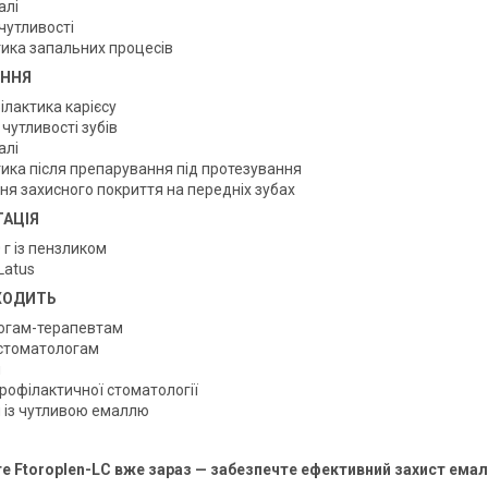
алі
чутливості
тика запальних процесів
ЕННЯ
ілактика карієсу
чутливості зубів
алі
тика після препарування під протезування
ня захисного покриття на передніх зубах
АЦІЯ
 г із пензликом
Latus
ХОДИТЬ
огам-терапевтам
стоматологам
м
профілактичної стоматології
м із чутливою емаллю
 Ftoroplen-LC вже зараз — забезпечте ефективний захист емалі 