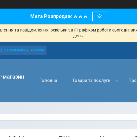
Мега Розпродаж
🔥🔥🔥
🌸
ення та повідомлення, оскільки за її графіком роботи сьогодні в
день.
Д, Первомайськ, Україна
т-магазин
Головна
Товари та послуги
Про