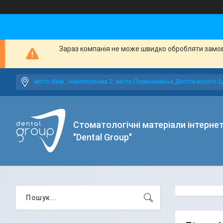
Зараз компанія не може швидко обробляти замовл
місто Київ , Новопольова 2 .місто Первомайськ Достоєвского 2
Стоматологічні матеріали інтерне
"Dental Group"