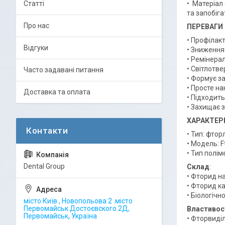
Статті
• Матеріал
та запобіга
Про нас
ПЕРЕВАГИ
• Профілакт
Відгуки
• Зниження 
• Ремінерал
• Світлотв
Часто задавані питання
• Формує з
• Просте н
Доставка та оплата
• Підходить
• Захищає 
ХАРАКТЕР
• Тип: фтор
• Модель: F
• Тип полім
Dental Group
Склад
:
• Фторид н
• Фторид к
• Біологічн
місто Київ , Новопольова 2 .місто
Первомайськ Достоєвского 2Д,
Властивост
Первомайськ, Україна
• Фторвиді