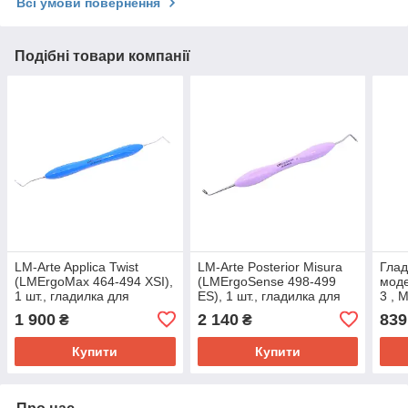
Всі умови повернення
Подібні товари компанії
LM-Arte Applica Twist
LM-Arte Posterior Misura
Глад
(LMErgoMax 464-494 XSI),
(LMErgoSense 498-499
мод
1 шт., гладилка для
ES), 1 шт., гладилка для
3 , 
реставрації, LM Dental
реставрацій, LM Dental
1 900
2 140
839
₴
₴
Купити
Купити