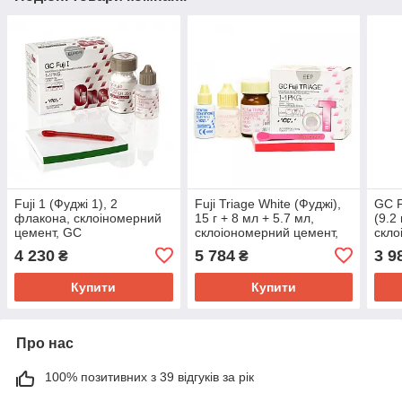
Fuji 1 (Фуджі 1), 2
Fuji Triage White (Фуджі),
GC F
флакона, склоіномерний
15 г + 8 мл + 5.7 мл,
(9.2
цемент, GC
склоіономерний цемент,
скло
GC
EVO
4 230
5 784
3 9
₴
₴
Купити
Купити
Про нас
100% позитивних з 39 відгуків за рік