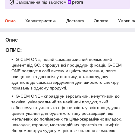
Замовлення під захистом
Опис
Характеристики
Доставка
Оплата
Умови п
Опис
ОПИС:
G-CEM ONE, новий самоадгезивний полімерний
цемент від GC, спрощує всі процедури фіксації. G-CEM
ONE поєднує в собі високу міцність зчеплення, легке
очищення та довговічну естетику, а також чудову
здатність до самозатвердження для широкого спектру
показань в одному продукті.
G-CEM ONE - справді універсальний, нечутливий до
техніки, універсальний та надійний продукт, який
забезпечує гнучкість та ефективність у всіх процедурах
цементування для будь-якого типу реставрацій; від
металевих до полімерних та цільнокерамічних вкладок,
накладок, коронок, мостоподібних протезів та штифтів.
Він демонструє чудову міцність зчеплення з емаллю,