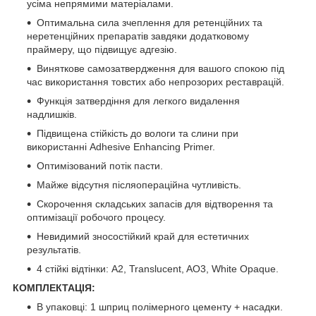
усіма непрямими матеріалами.
Оптимальна сила зчеплення для ретенційних та
неретенційних препаратів завдяки додатковому
праймеру, що підвищує адгезію.
Виняткове самозатвердження для вашого спокою під
час використання товстих або непрозорих реставрацій.
Функція затвердіння для легкого видалення
надлишків.
Підвищена стійкість до вологи та слини при
використанні Adhesive Enhancing Primer.
Оптимізований потік пасти.
Майже відсутня післяопераційна чутливість.
Скорочення складських запасів для відтворення та
оптимізації робочого процесу.
Невидимий зносостійкий край для естетичних
результатів.
4 стійкі відтінки: A2, Translucent, AO3, White Opaque.
КОМПЛЕКТАЦІЯ:
В упаковці: 1 шприц полімерного цементу + насадки.