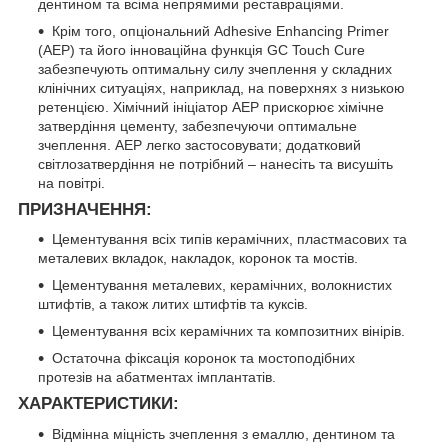
дентином та всіма непрямими реставраціями.
Крім того, опціональний Adhesive Enhancing Primer
(AEP) та його інноваційна функція GC Touch Cure
забезпечують оптимальну силу зчеплення у складних
клінічних ситуаціях, наприклад, на поверхнях з низькою
ретенцією. Хімічний ініціатор AEP прискорює хімічне
затвердіння цементу, забезпечуючи оптимальне
зчеплення. AEP легко застосовувати; додатковий
світлозатвердіння не потрібний – нанесіть та висушіть
на повітрі.
ПРИЗНАЧЕННЯ:
Цементування всіх типів керамічних, пластмасових та
металевих вкладок, накладок, коронок та мостів.
Цементування металевих, керамічних, волокнистих
штифтів, а також литих штифтів та куксів.
Цементування всіх керамічних та композитних вінірів.
Остаточна фіксація коронок та мостоподібних
протезів на абатментах імплантатів.
ХАРАКТЕРИСТИКИ:
Відмінна міцність зчеплення з емаллю, дентином та