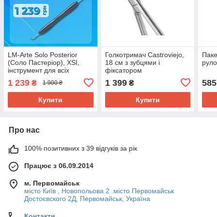
LM-Arte Solo Posterior
Голкотримач Castroviejo,
Паке
(Соло Пастеріор), XSI,
18 см з зубцями і
руло
інструмент для всіх
фіксатором
маніпуляцій на жувальних
1 239
1 399
585
₴
₴
1 900 ₴
зубах, LM-Dental
Купити
Купити
Про нас
100% позитивних з 39 відгуків за рік
Працює з 06.09.2014
м. Первомайськ
місто Київ , Новопольова 2 .місто Первомайськ
Достоєвского 2Д, Первомайськ, Україна
Контакти