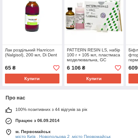
Лак роздільний Налгісол
PATTERN RESIN LS, набір
Біфл
(Nalgisol), 200 мл, Di Dent
100 г + 105 мл, пластмаса
фтор
моделювальна, GC
герм
кана
65
6 106
609
₴
₴
Купити
Купити
Про нас
100% позитивних з 44 відгуків за рік
Працює з 06.09.2014
м. Первомайськ
місто Київ , Новопольова 2 .місто Первомайськ