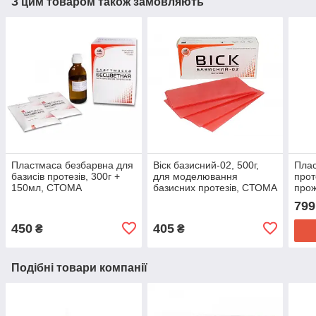
З цим товаром також замовляють
Пластмаса безбарвна для
Віск базисний-02, 500г,
Плас
базисів протезів, 300г +
для моделювання
прот
150мл, СТОМА
базисних протезів, СТОМА
прож
150
799
450
405
₴
₴
Подібні товари компанії