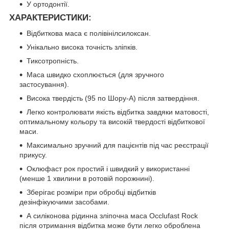
У ортодонтії.
ХАРАКТЕРИСТИКИ
:
Відбиткова маса є полівінілсилоксан.
Унікально висока точність зліпків.
Тиксотропність.
Маса швидко схоплюється (для зручного
застосування).
Висока твердість (95 по Шору-A) після затвердіння.
Легко контролювати якість відбитка завдяки матовості,
оптимальному кольору та високій твердості відбиткової
маси.
Максимально зручний для пацієнтів під час реєстрації
прикусу.
Оклюфаст рок простий і швидкий у використанні
(менше 1 хвилини в ротовій порожнині).
Зберігає розміри при обробці відбитків
дезінфікуючими засобами.
А силіконова рідинна зліпочна маса Occlufast Rock
після отримання відбитка може бути легко оброблена