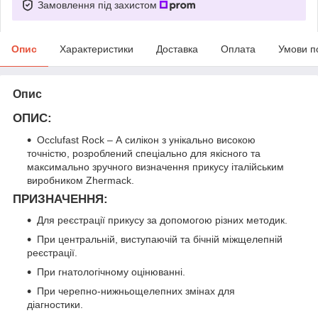
Замовлення під захистом
Опис
Характеристики
Доставка
Оплата
Умови п
Опис
ОПИС
:
Occlufast Rock – А силікон з унікально високою
точністю, розроблений спеціально для якісного та
максимально зручного визначення прикусу італійським
виробником Zhermack.
ПРИЗНАЧЕННЯ
:
Для реєстрації прикусу за допомогою різних методик.
При центральній, виступаючій та бічній міжщелепній
реєстрації.
При гнатологічному оцінюванні.
При черепно-нижньощелепних змінах для
діагностики.