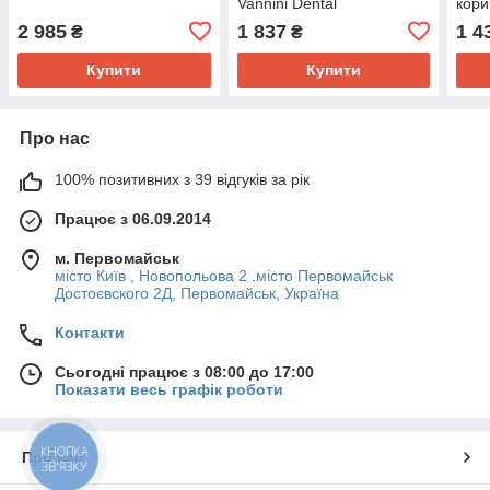
Vannini Dental
кори
2 985
1 837
1 4
₴
₴
Купити
Купити
Про нас
100% позитивних з 39 відгуків за рік
Працює з 06.09.2014
м. Первомайськ
місто Київ , Новопольова 2 .місто Первомайськ
Достоєвского 2Д, Первомайськ, Україна
Контакти
Сьогодні працює з 08:00 до 17:00
Показати весь графік роботи
КНОПКА
Про нас
ЗВ'ЯЗКУ