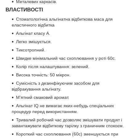
Металевих каркасів.
ВЛАСТИВОСТІ
Стоматологічна альгінатна відбиткова маса для
еластичного відбитка
Альгінат класу А.
Легко змішується.
Тиксотропний.
Швидке мінімальний час схоплювання у роті 60с.
Колір після налаштування: зелений.
Висока точність: 50 мікрон.
Сумісність з дезинфікуючим засобом для
відбракування альгінату.
М'ятний смаковий аромат.
Альгінат IQ не вимагає яких-небудь спеціальних
процедур перед використанням.
Тривалий робочий час дозволяє змішувати продукт і
завантажувати відбиткову тарілку з граничним спокоєм.
Короткий час схоплювання (60с) зменшується при