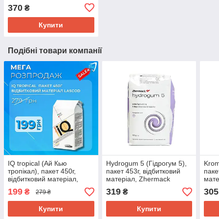
маса, Pentron
370
₴
Купити
Подібні товари компанії
IQ tropical (Ай Кью
Hydrogum 5 (Гідрогум 5),
Krom
тропікал), пакет 450г,
пакет 453г, відбитковий
паке
відбитковий матеріал,
матеріал, Zhermack
мате
Lascod
199
319
305
₴
₴
279 ₴
Купити
Купити