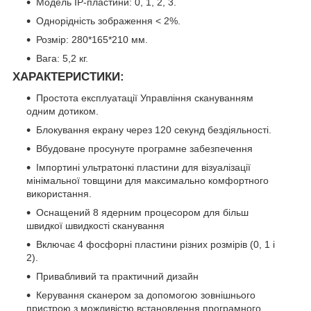
Модель IP-пластини: 0, 1, 2, 3.
Однорідність зображення < 2%.
Розмір: 280*165*210 мм.
Вага: 5,2 кг.
ХАРАКТЕРИСТИКИ:
Простота експлуатації Управління скануванням
одним дотиком.
Блокування екрану через 120 секунд бездіяльності.
Вбудоване просунуте програмне забезпечення
Імпортині ультратонкі пластини для візуалізації
мінімальної товщини для максимально комфортного
використання.
Оснащений 8 ядерним процесором для більш
швидкої швидкості сканування
Включає 4 фосфорні пластини різних розмірів (0, 1 і
2).
Привабливий та практичний дизайн
Керування сканером за допомогою зовнішнього
пристрою з можливістю встановлення програмного