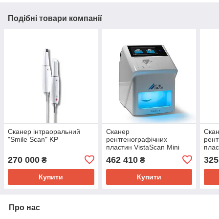
Подібні товари компанії
Сканер інтраоральний
Сканер
Ска
"Smile Scan" KP
рентгенографічних
рент
пластин VistaScan Mini
плас
View 2.0, Dürr Dental
Easy
270 000
462 410
325
₴
₴
Купити
Купити
Про нас