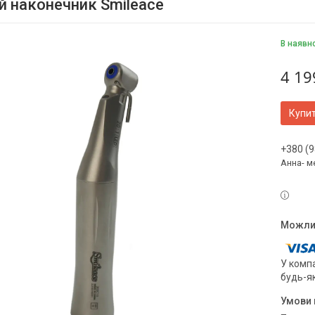
й наконечник Smileace
В наявн
4 19
Купи
+380 (9
Анна- м
У компа
будь-я