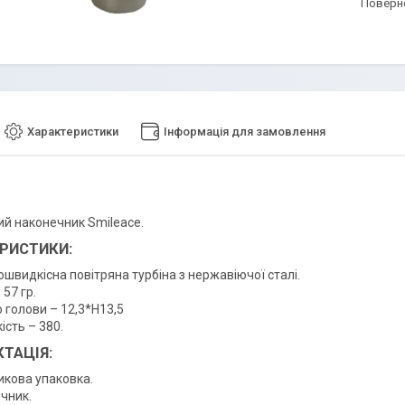
поверн
Характеристики
Інформація для замовлення
ий наконечник Smileace.
РИСТИКИ:
швидкісна повітряна турбіна з нержавіючої сталі.
 57 гр.
 голови – 12,3*H13,5
сть – 380.
ТАЦІЯ:
икова упаковка.
чник.