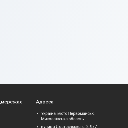
оцмережах
Адреса
Україна, місто Первомайськ,
Миколаївська область
вулиця Достоєвського, 2 Д/7