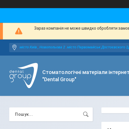
Зараз компанія не може швидко обробляти замовл
місто Київ , Новопольова 2 .місто Первомайськ Достоєвского 2
Стоматологічні матеріали інтерне
"Dental Group"