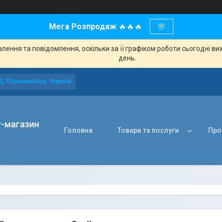
Мега Розпродаж
🔥🔥🔥
🌸
ення та повідомлення, оскільки за її графіком роботи сьогодні в
день.
Д, Первомайськ, Україна
т-магазин
Головна
Товари та послуги
Про