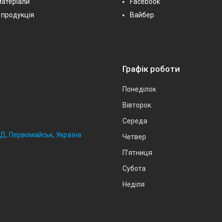
матеріали
Facebook
 продукція
Вайбер
Графік роботи
Понеділок
Вівторок
Середа
2Д, Первомайськ, Україна
Четвер
Пʼятниця
Субота
Неділя