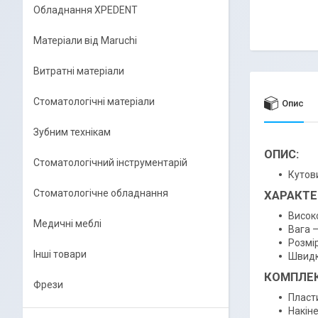
Обладнання XPEDENT
Матеріали від Maruchi
Витратні матеріали
Стоматологічні матеріали
Опис
Зубним технікам
ОПИС:
Стоматологічний інструментарій
Кутов
Стоматологічне обладнання
ХАРАКТЕ
Високо
Медичні меблі
Вага –
Розмір
Інші товари
Швидкі
КОМПЛЕК
Фрези
Пласт
Накіне