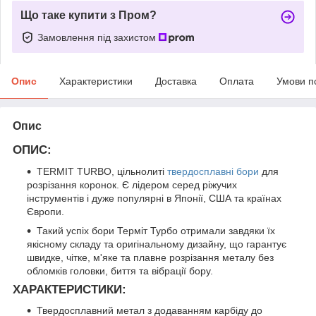
Що таке купити з Пром?
Замовлення під захистом
Опис
Характеристики
Доставка
Оплата
Умови п
Опис
ОПИС:
TERMIT TURBO, цільнолиті
твердосплавні бори
для
розрізання коронок. Є лідером серед ріжучих
інструментів і дуже популярні в Японії, США та країнах
Європи.
Такий успіх бори Терміт Турбо отримали завдяки їх
якісному складу та оригінальному дизайну, що гарантує
швидке, чітке, м'яке та плавне розрізання металу без
обломків головки, биття та вібрації бору.
ХАРАКТЕРИСТИКИ:
Твердосплавний метал з додаванням карбіду до