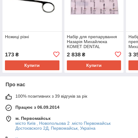
Ножиці різні
Набір для препарування
Набі
Назарія Михайлюка
преп
KOMET DENTAL
Мих
DEN
173
2 838
3 3
₴
₴
Купити
Купити
Про нас
100% позитивних з 39 відгуків за рік
Працює з 06.09.2014
м. Первомайськ
місто Київ , Новопольова 2 .місто Первомайськ
Достоєвского 2Д, Первомайськ, Україна