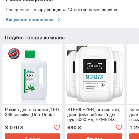
Повернення товару впродовж 14 днів за домовленістю
Всі умови повернення
Подібні товари компанії
Розчин для дезінфекції FD
STERILEZER, антисептик,
Конц
366 sensitive,Dürr Dental
дезінфікуючий засіб для
дезі
рук, 5000 мл, EZMEDIX
знез
пове
3 070
690
1 2
₴
₴
HF 
Купити
Купити