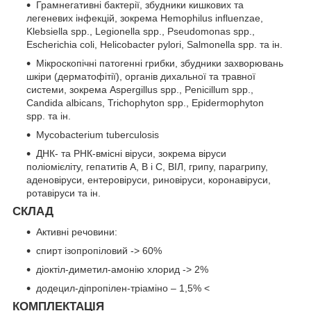
Грамнегативні бактерії, збудники кишкових та
легеневих інфекцій, зокрема Hemophilus influenzae,
Klebsiella spp., Legionella spp., Pseudomonas spp.,
Escherichia coli, Helicobacter pylori, Salmonella spp. та ін.
Мікроскопічні патогенні грибки, збудники захворювань
шкіри (дерматофітії), органів дихальної та травної
системи, зокрема Aspergillus spp., Penicillum spp.,
Candida albicans, Trichophyton spp., Epidermophyton
spp. та ін.
Mycobacterium tuberculosis
ДНК- та РНК-вмісні віруси, зокрема віруси
поліомієліту, гепатитів А, В і С, ВІЛ, грипу, парагрипу,
аденовіруси, ентеровіруси, риновіруси, коронавіруси,
ротавіруси та ін.
СКЛАД
Активні речовини:
спирт ізопропіловий -> 60%
діоктіл-диметил-амонію хлорид -> 2%
додецил-діпропілен-тріаміно – 1,5% <
КОМПЛЕКТАЦІЯ