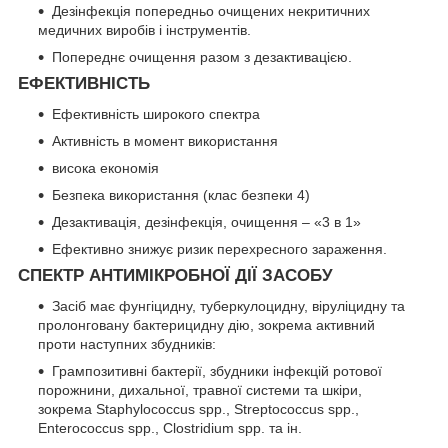
Дезінфекція попередньо очищених некритичних
медичних виробів і інструментів.
Попереднє очищення разом з дезактивацією.
ЕФЕКТИВНІСТЬ
Ефективність широкого спектра
Активність в момент використання
висока економія
Безпека використання (клас безпеки 4)
Дезактивація, дезінфекція, очищення – «3 в 1»
Ефективно знижує ризик перехресного зараження.
СПЕКТР АНТИМІКРОБНОЇ ДІЇ ЗАСОБУ
Засіб має фунгіцидну, туберкулоцидну, віруліцидну та
пролонговану бактерицидну дію, зокрема активний
проти наступних збудників:
Грампозитивні бактерії, збудники інфекцій ротової
порожнини, дихальної, травної системи та шкіри,
зокрема Staphylococcus spp., Streptococcus spp.,
Enterococcus spp., Clostridium spp. та ін.