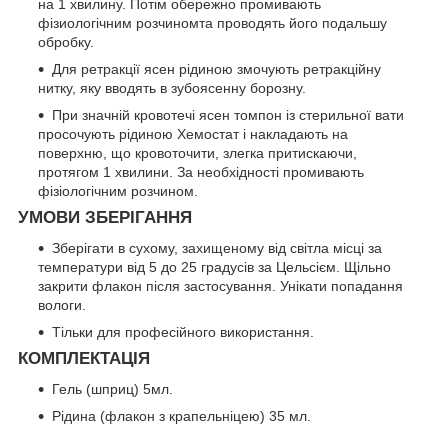
на 1 хвилину. Потім обережно промивають
фізиологічним розчиномта проводять його подальшу
обробку.
Для ретракції ясен рідиною змочують ретракційну
нитку, яку вводять в зубоясенну борозну.
При значній кровотечі ясен томпон із стерильної вати
просочують рідиною Хемостат і накладають на
поверхню, що кровоточити, злегка притискаючи,
протягом 1 хвилини. За необхідності промивають
фізіологічним розчином.
УМОВИ ЗБЕРІГАННЯ
Зберігати в сухому, захищеному від світла місці за
температури від 5 до 25 градусів за Цельсієм. Щільно
закрити флакон після застосування. Унікати попадання
вологи.
Тільки для професійного використання.
КОМПЛЕКТАЦІЯ
Гель (шприц) 5мл.
Рідина (флакон з крапельніцею) 35 мл.