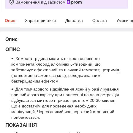
Замовлення під захистом
Опис
Характеристики
Доставка
Оплата
Умови п
Опис
ОПИС
Хемостат рідина містить в якості основного
компонента хлорид алюмінію 6-тиводний, що
забезпечує ефективний та швидкий гемостаз; цетримід
(четвертинна амонієва сіль), володіє значним
бактеріцидним ефектом.
Для тимчасового відкріплення ясний у разі лікування
пришийкового карієсу при нанесенні на ясна ретракція
відбувається миттево і триває протягом 20-30 хвилин,
що є достатнім для проведення необхідних
маніпуляцій. Через деякий час первісний стан ясний
поновлюється.
ПОКАЗАННЯ