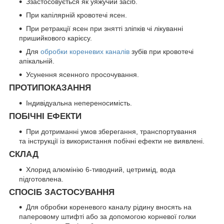
Ззастосовується як уяжучий засіб.
При капілярній кровотечі ясен.
При ретракції ясен при знятті зліпків чі лікуванні
пришийкового карієсу.
Для
обробки кореневих каналів
зубів при кровотечі
апікальній.
Усунення ясенного просочування.
ПРОТИПОКАЗАННЯ
Індивідуальна непереносимість.
ПОБІЧНІ ЕФЕКТИ
При дотриманні умов зберегання, транспортування
та інструкції із використання побічні ефекти не виявлені.
СКЛАД
Хлорид алюмінію 6-тиводний, цетримід, вода
підготовлена.
СПОСІБ ЗАСТОСУВАННЯ
Для обробки кореневого каналу рідину вносять на
паперовому штифті або за допомогою корневої голки