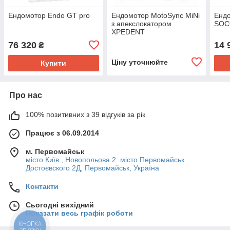
Ендомотор Endo GT pro
Ендомотор MotoSync MiNi
Ендо
з апекслокатором
SOCO
XPEDENT
76 320
14 
₴
Ціну уточнюйте
Купити
Про нас
100% позитивних з 39 відгуків за рік
Працює з 06.09.2014
м. Первомайськ
місто Київ , Новопольова 2 .місто Первомайськ
Достоєвского 2Д, Первомайськ, Україна
Контакти
Сьогодні вихідний
Показати весь графік роботи
КНОПКА