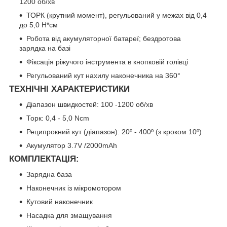
1200 об/хв
ТОРК (крутний момент), регульований у межах від 0,4
до 5,0 Н*см
Робота від акумуляторної батареї; бездротова
зарядка на базі
Фіксація ріжучого інструмента в кнопковій голівці
Регульований кут нахилу наконечника на 360°
ТЕХНІЧНІ ХАРАКТЕРИСТИКИ
Діапазон швидкостей: 100 -1200 об/хв
Торк: 0,4 - 5,0 Ncm
Реципрокний кут (діапазон): 20º - 400º (з кроком 10º)
Акумулятор 3.7V /2000mAh
КОМПЛЕКТАЦІЯ:
Зарядна база
Наконечник із мікромотором
Кутовий наконечник
Насадка для змащування