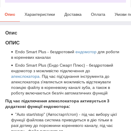
Опис
Характеристики
Доставка
Оплата
Умови п
Опис
ОПИС
Endo Smart Plus - бездротовий
ендомотор
для роботи
в кореневих каналах
Endo Smart Plus (Ендо Смарт Плюс) - бездротовий
ендомотор з можливістю підключення до
апекслокатора
. Під час під'єднання інструмента до
апекслокатора з'являється можливість відстежувати
позицію файлу в кореневому каналі зуба, а також в
роботу включаються безліч автоматичних функцій
Під час підключення апекслокатора активується 3
додаткові функції ендомотора:
"Auto start/stop" (Автостарт/стоп) - під час вибору цієї
функції файлова система приводиться в дію тільки в
разі дотику до порожнини кореневого каналу, під час
виходу - файл зупиняється