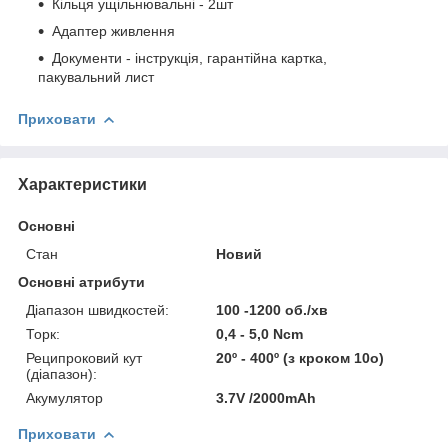
Кільця ущільнювальні - 2шт
Адаптер живлення
Документи - інструкція, гарантійна картка,
пакувальний лист
Приховати
Характеристики
Основні
Стан
Новий
Основні атрибути
Діапазон швидкостей:
100 -1200 об./хв
Торк:
0,4 - 5,0 Ncm
Реципроковий кут
20º - 400º (з кроком 10o)
(діапазон):
Акумулятор
3.7V /2000mAh
Приховати