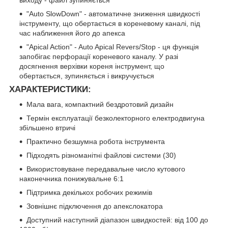
"Auto SlowDown" - автоматичне зниження швидкості
інструменту, що обертається в кореневому каналі, під
час наближення його до апекса
"Apical Action" - Auto Apical Revers/Stop - ця функція
запобігає перфорації кореневого каналу. У разі
досягнення верхівки кореня інструмент, що
обертається, зупиняється і викручується
ХАРАКТЕРИСТИКИ:
Мала вага, компактний бездротовий дизайн
Термін експлуатації безколекторного електродвигуна
збільшено втричі
Практично безшумна робота інструмента
Підходять різноманітні файлові системи (30)
Використовуване передавальне число кутового
наконечника понижувальне 6:1
Підтримка декількох робочих режимів
Зовнішнє підключення до апекслокатора
Доступний наступний діапазон швидкостей: від 100 до