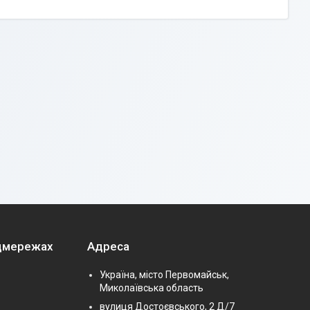
оцмережах
Адреса
Україна, місто Первомайськ,
Миколаївська область
вулиця Достоєвського, 2 Д/7