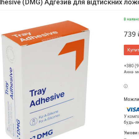
dhesive (DMG) Адгезив для відтискних лож
В наявн
739 
Купи
+380 (9
Анна- м
У компа
будь-я