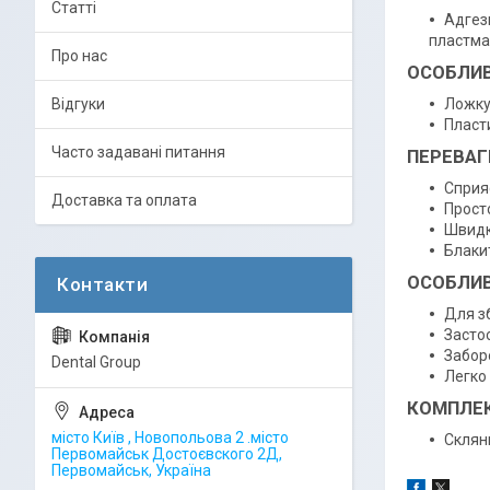
Статті
Адгез
пластма
Про нас
ОСОБЛИВ
Відгуки
Ложку
Пласт
Часто задавані питання
ПЕРЕВАГ
Сприяє
Доставка та оплата
Прост
Швидк
Блаки
ОСОБЛИВ
Для з
Засто
Забор
Dental Group
Легко
КОМПЛЕК
місто Київ , Новопольова 2 .місто
Склян
Первомайськ Достоєвского 2Д,
Первомайськ, Україна