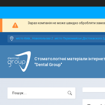
Зараз компанія не може швидко обробляти замовл
місто Київ , Новопольова 2 .місто Первомайськ Достоєвского 2
Стоматологічні матеріали інтерне
"Dental Group"