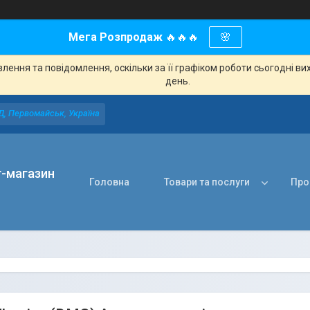
Мега Розпродаж
🔥🔥🔥
🌸
ення та повідомлення, оскільки за її графіком роботи сьогодні в
день.
Д, Первомайськ, Україна
т-магазин
Головна
Товари та послуги
Про