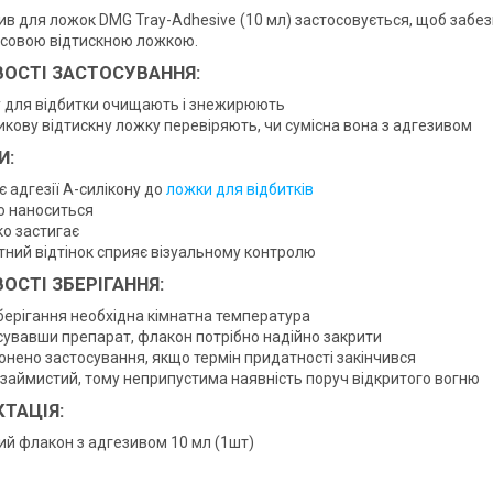
ив для ложок DMG Tray-Adhesive (10 мл) застосовується, щоб забез
совою відтискною ложкою.
ОСТІ ЗАСТОСУВАННЯ:
 для відбитки очищають і знежирюють
икову відтискну ложку перевіряють, чи сумісна вона з адгезивом
И:
 адгезії А-силікону до
ложки для відбитків
о наноситься
о застигає
тний відтінок сприяє візуальному контролю
ОСТІ ЗБЕРІГАННЯ:
берігання необхідна кімнатна температура
сувавши препарат, флакон потрібно надійно закрити
онено застосування, якщо термін придатності закінчився
 займистий, тому неприпустима наявність поруч відкритого вогню
ТАЦІЯ:
ий флакон з адгезивом 10 мл (1шт)