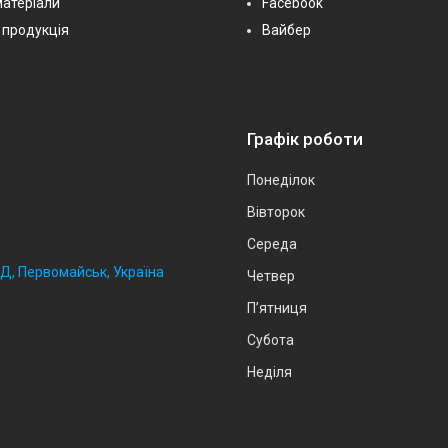
матеріали
Facebook
 продукція
Вайбер
Графік роботи
Понеділок
Вівторок
Середа
2Д, Первомайськ, Україна
Четвер
Пʼятниця
Субота
Неділя