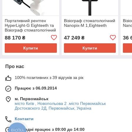
Портативний рентген
Візіограф стоматологічний
Візі
HyperLight-G Eighteeth та
Nanopix-M 1,Eighteeth
Nano
Візіограф стоматологічний
Nanopix-Е 1.3, Eighteeth
88 170
47 249
36 
₴
₴
Купити
Купити
Про нас
100% позитивних з 39 відгуків за рік
Працює з 06.09.2014
м. Первомайськ
місто Київ , Новопольова 2 .місто Первомайськ
Достоєвского 2Д, Первомайськ, Україна
Контакти
Сьогодні працює з 09:00 до 14:00
КНОПКА