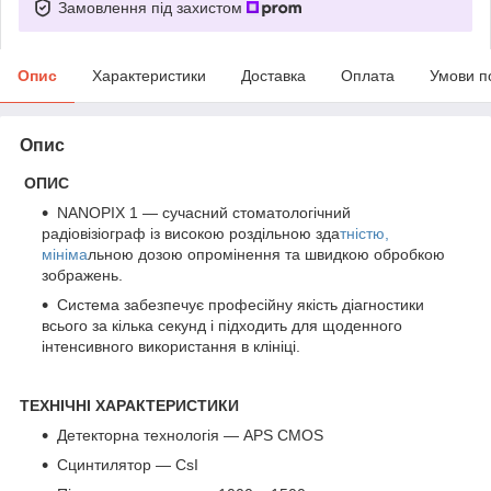
Замовлення під захистом
Опис
Характеристики
Доставка
Оплата
Умови п
Опис
ОПИС
NANOPIX 1 — сучасний стоматологічний
радіовізіограф із високою роздільною зда
тністю,
мініма
льною дозою опромінення та швидкою обробкою
зображень.
Система забезпечує професійну якість діагностики
всього за кілька секунд і підходить для щоденного
інтенсивного використання в клініці.
ТЕХНІЧНІ ХАРАКТЕРИСТИКИ
Детекторна технологія — APS CMOS
Сцинтилятор — CsI