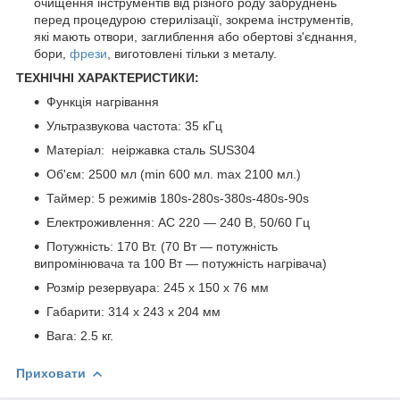
очищення інструментів від різного роду забруднень
перед процедурою стерилізації, зокрема інструментів,
які мають отвори, заглиблення або обертові з'єднання,
бори,
фрези
, виготовлені тільки з металу.
ТЕХНІЧНІ ХАРАКТЕРИСТИКИ:
Функція нагрівання
Ультразвукова частота: 35 кГц
Матеріал: неіржавка сталь SUS304
Об'єм: 2500 мл (min 600 мл. max 2100 мл.)
Таймер: 5 режимів 180s-280s-380s-480s-90s
Електроживлення: АС 220 — 240 В, 50/60 Гц
Потужність: 170 Вт. (70 Вт — потужність
випромінювача та 100 Вт — потужність нагрівача)
Розмір резервуара: 245 х 150 х 76 мм
Габарити: 314 х 243 х 204 мм
Вага: 2.5 кг.
Приховати