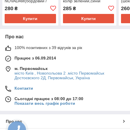
NOVADAM(бордовий /
колір зелений,синій
(шок
черешня)
280
285
260
₴
₴
Купити
Купити
Про нас
100% позитивних з 39 відгуків за рік
Працює з 06.09.2014
м. Первомайськ
місто Київ , Новопольова 2 .місто Первомайськ
Достоєвского 2Д, Первомайськ, Україна
Контакти
Сьогодні працює з 08:00 до 17:00
Показати весь графік роботи
Про нас