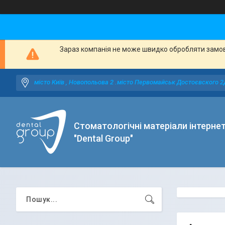
Зараз компанія не може швидко обробляти замовл
місто Київ , Новопольова 2 .місто Первомайськ Достоєвского 2
Стоматологічні матеріали інтерне
"Dental Group"