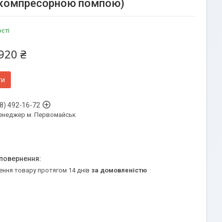
ю компресорною помпою)
ості
920 ₴
ти
8) 492-16-72
енеджер м. Первомайськ
ення товару протягом 14 днів
за домовленістю