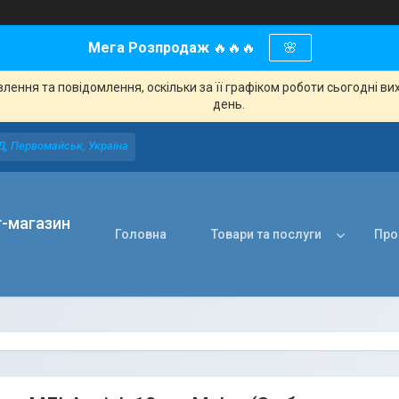
Мега Розпродаж
🔥🔥🔥
🌸
ення та повідомлення, оскільки за її графіком роботи сьогодні в
день.
Д, Первомайськ, Україна
т-магазин
Головна
Товари та послуги
Про