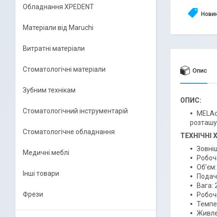
Обладнання XPEDENT
Нови
Матеріали від Maruchi
Витратні матеріали
Стоматологічні матеріали
Опис
Зубним технікам
ОПИС:
Стоматологічний інструментарій
MELAq
розташув
Стоматологічне обладнання
ТЕХНІЧНІ
Зовніш
Медичні меблі
Робоча
Об’єм:
Інші товари
Подач
Вага: 2
Фрези
Робоч
Темпер
Живлен