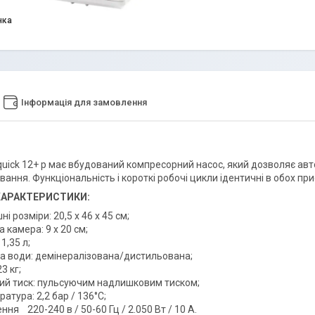
нка
Інформація для замовлення
uick 12+ p має вбудований компресорний насос, який дозволяє авт
ання. Функціональність і короткі робочі цикли ідентичні в обох пр
 ХАРАКТЕРИСТИКИ:
ні розміри: 20,5 х 46 х 45 см;
 камера: 9 х 20 см;
 1,35 л;
а води: демінералізована/дистильована;
3 кг;
ий тиск: пульсуючим надлишковим тиском;
атура: 2,2 бар / 136°С;
ня 220-240 в / 50-60 Гц / 2.050 Вт / 10 А.