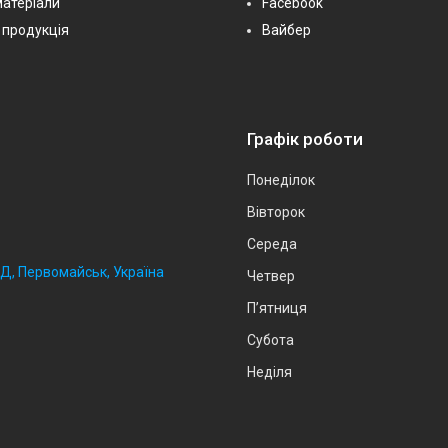
матеріали
Facebook
 продукція
Вайбер
Графік роботи
Понеділок
Вівторок
Середа
2Д, Первомайськ, Україна
Четвер
Пʼятниця
Субота
Неділя