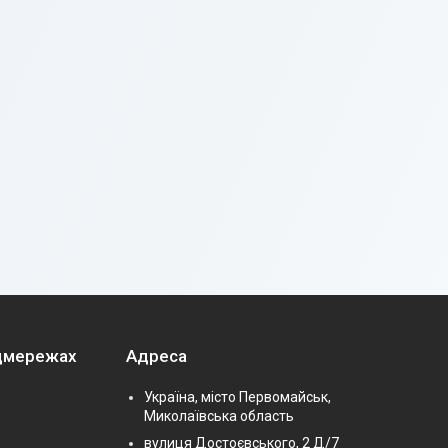
оцмережах
Адреса
Україна, місто Первомайськ,
Миколаївська область
вулиця Достоєвського, 2 Д/7