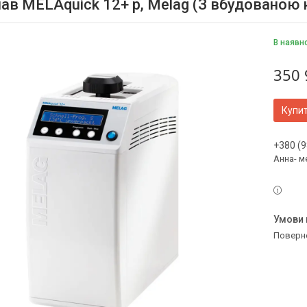
ав MELAquick 12+ p, Melag (З вбудовано
В наявн
350 
Купи
+380 (9
Анна- м
поверн