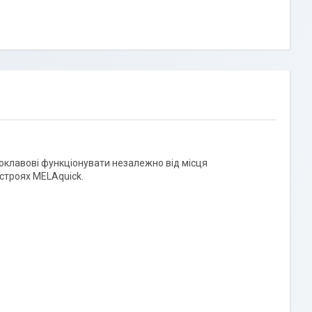
оклавові функціонувати незалежно від місця
истроях MELAquick.