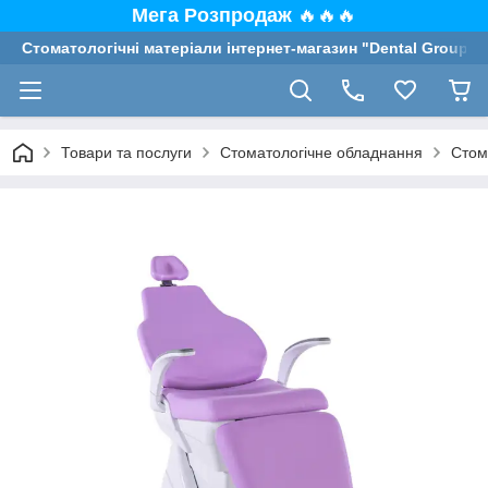
Мега Розпродаж
🔥🔥🔥
Стоматологічні матеріали інтернет-магазин "Dental Group"
Товари та послуги
Стоматологічне обладнання
Стом