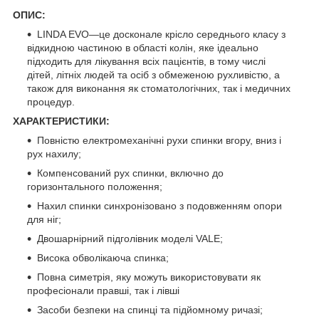
ОПИС:
LINDA EVO—це досконале крісло середнього класу з
відкидною частиною в області колін, яке ідеально
підходить для лікування всіх пацієнтів, в тому числі
дітей, літніх людей та осіб з обмеженою рухливістю, а
також для виконання як стоматологічних, так і медичних
процедур.
ХАРАКТЕРИСТИКИ:
Повністю електромеханічні рухи спинки вгору, вниз і
рух нахилу;
Компенсований рух спинки, включно до
горизонтального положення;
Нахил спинки синхронізовано з подовженням опори
для ніг;
Двошарнірний підголівник моделі VALE;
Висока обволікаюча спинка;
Повна симетрія, яку можуть використовувати як
професіонали правші, так і лівші
Засоби безпеки на спинці та підйомному ричазі;