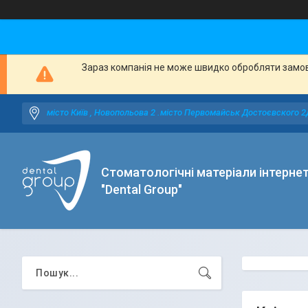
Зараз компанія не може швидко обробляти замовл
місто Київ , Новопольова 2 .місто Первомайськ Достоєвского 2
Стоматологічні матеріали інтерне
"Dental Group"