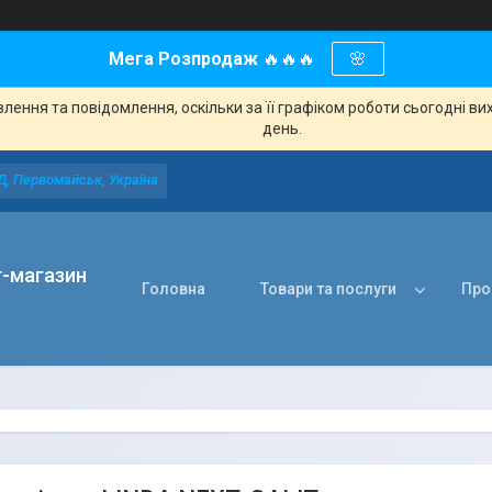
Мега Розпродаж
🔥🔥🔥
🌸
ення та повідомлення, оскільки за її графіком роботи сьогодні в
день.
Д, Первомайськ, Україна
т-магазин
Головна
Товари та послуги
Про