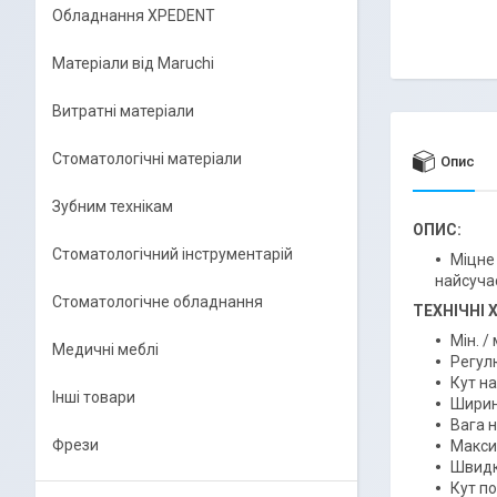
Обладнання XPEDENT
Матеріали від Maruchi
Витратні матеріали
Стоматологічні матеріали
Опис
Зубним технікам
ОПИС:
Стоматологічний інструментарій
Міцне 
найсуча
Стоматологічне обладнання
ТЕХНІЧНІ
Мін. /
Медичні меблі
Регул
Кут на
Інші товари
Ширин
Вага н
Фрези
Максим
Швидкі
Кут по