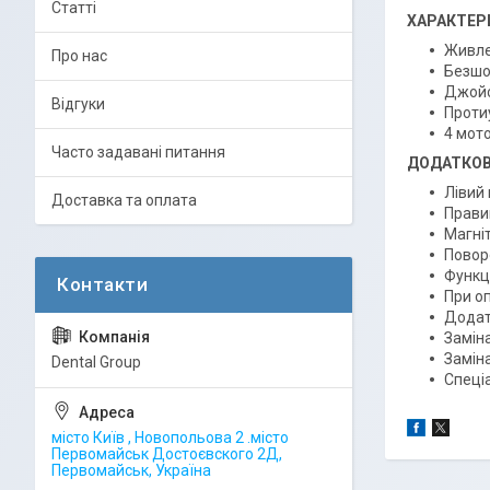
Статті
ХАРАКТЕР
Живле
Про нас
Безшо
Джойс
Відгуки
Протиу
4 мот
Часто задавані питання
ДОДАТКОВІ
Лівий 
Доставка та оплата
Правий
Магні
Поворо
Функці
При оп
Додатк
Замін
Заміна
Dental Group
Спеці
місто Київ , Новопольова 2 .місто
Первомайськ Достоєвского 2Д,
Первомайськ, Україна