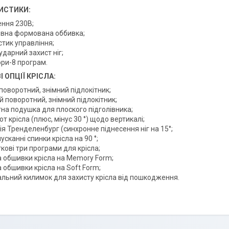
ИСТИКИ:
ння 230В;
вна формована оббивка;
тик управління;
дарний захист ніг;
ори-8 програм.
 ОПЦІЇ КРІСЛА:
поворотний, знімний підлокітник;
 поворотний, знімний підлокітник;
тна подушка для плоского підголівника;
т крісла (плюс, мінус 30 °) щодо вертикалі;
я Тренделенбург (синхронне піднесення ніг на 15°;
усканні спинки крісла на 90 °;
ові три програми для крісла;
а обшивки крісла на Memory Form;
 обшивки крісла на Soft Form;
альний килимок для захисту крісла від пошкодження.