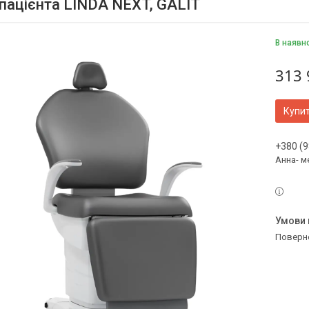
 пацієнта LINDA NEXT, GALIT
В наявн
313 
Купи
+380 (9
Анна- м
поверн