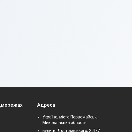
оцмережах
Адреса
Україна, місто Первомайськ,
Миколаївська область
вулиця Достоєвського, 2 Д/7