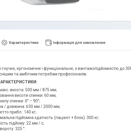
Характеристики
Інформація для замовлення
і гнучке, ергономічне і функціональне, з вантажопідйомністю до 300
снішим та амбітним потребам професіоналів.
 ХАРАКТЕРИСТИКИ:
 макс. висота: 500 мм / 875 мм;
ювання висоти спинки: 60 мм;
хилу спинки: 0° – 90°;
а / довжина: 630 мм / 2000 мм;
етто прибл.: 140 кг;
альна підйомна здатність (пацієнт + блок): 300 кг;
сть підйому: 22 мм / с;
вороту: 325 °.