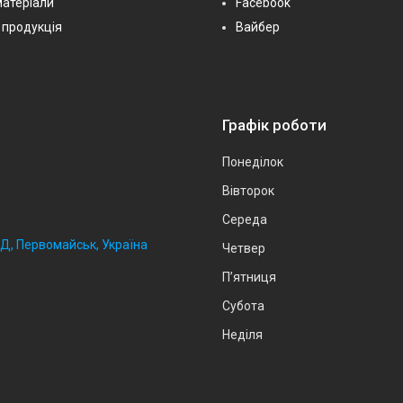
матеріали
Facebook
 продукція
Вайбер
Графік роботи
Понеділок
Вівторок
Середа
2Д, Первомайськ, Україна
Четвер
Пʼятниця
Субота
Неділя