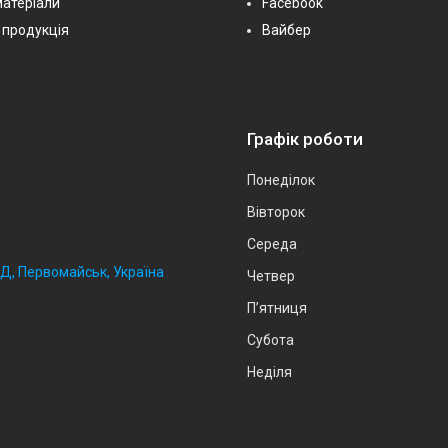
матеріали
Facebook
 продукція
Вайбер
Графік роботи
Понеділок
Вівторок
Середа
2Д, Первомайськ, Україна
Четвер
Пʼятниця
Субота
Неділя