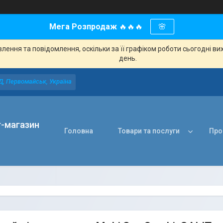
Мега Розпродаж
🔥🔥🔥
🌸
ення та повідомлення, оскільки за її графіком роботи сьогодні в
день.
Д, Первомайськ, Україна
т-магазин
Головна
Товари та послуги
Про