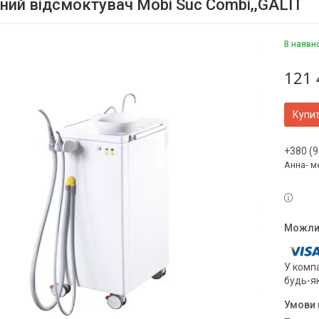
ний відсмоктувач Mobi Suc Combi,,GALIT
В наявн
121 
Купи
+380 (9
Анна- м
У компа
будь-я