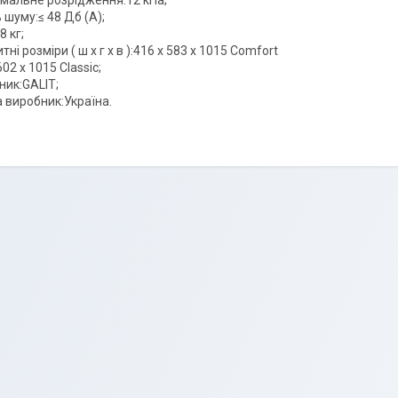
мальне розрідження:12 кПа;
 шуму:≤ 48 Дб (А);
8 кг;
тні розміри ( ш х г х в ):416 х 583 х 1015 Comfort
602 x 1015 Classic;
ник:GALIT;
 виробник:Україна.