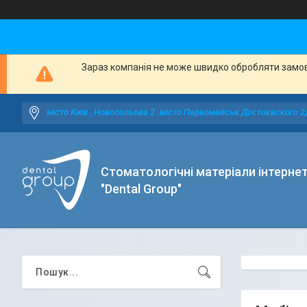
Зараз компанія не може швидко обробляти замовл
місто Київ , Новопольова 2 .місто Первомайськ Достоєвского 2
Стоматологічні матеріали інтерне
"Dental Group"