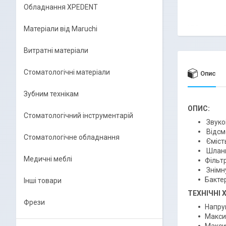
Обладнання XPEDENT
Матеріали від Maruchi
Витратні матеріали
Стоматологічні матеріали
Опис
Зубним технікам
ОПИС:
Стоматологічний інструментарій
Звуко
Відсм
Стоматологічне обладнання
Ємість
Шланг
Медичні меблі
Фільт
Знімн
Бакте
Інші товари
ТЕХНІЧНІ
Фрези
Напру
Макси