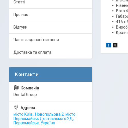
Макси
Статті
Рівень
Вага:4
Про нас
Габари
416 x 
Відгуки
Вироб
Країна
Часто задавані питання
Доставка та оплата
Dental Group
місто Київ , Новопольова 2 .місто
Первомайськ Достоєвского 2Д,
Первомайськ, Україна