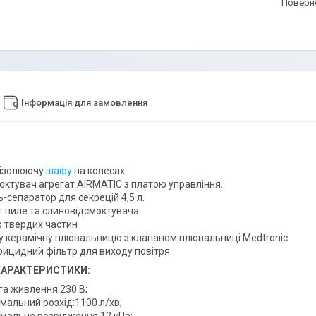
поверн
Інформація для замовлення
ізолюючу
шафу
на колесах
октувач агрегат AIRMATIC з платою управління.
-сепаратор для секрецій 4,5 л.
 пиле та слиновідсмоктувача.
р твердих частин
у керамічну плювальницю з клапаном плювальниці Medtronic
рицидний фільтр для виходу повітря
 ХАРАКТЕРИСТИКИ:
га живлення:230 В;
мальний розхід:1100 л/хв;