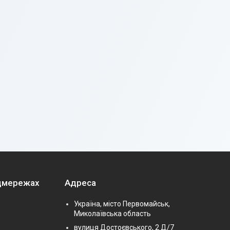
оцмережах
Адреса
Україна, місто Первомайськ,
Миколаївська область
вулиця Достоєвського, 2 Д/7