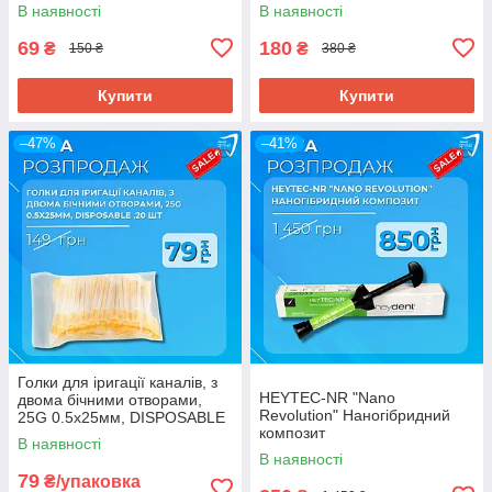
В наявності
В наявності
69
180
₴
₴
150 ₴
380 ₴
Купити
Купити
–47%
–41%
Голки для іригації каналів, з
HEYTEC-NR "Nano
двома бічними отворами,
Revolution" Наногібридний
25G 0.5х25мм, DISPOSABLE
композит
,20 шт
В наявності
В наявності
79
₴/упаковка