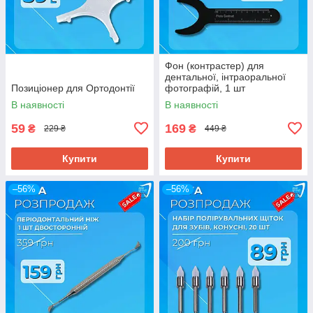
Фон (контрастер) для
дентальної, інтраоральної
Позиціонер для Ортодонтії
фотографій, 1 шт
В наявності
В наявності
59
169
₴
₴
229 ₴
449 ₴
Купити
Купити
–56%
–56%