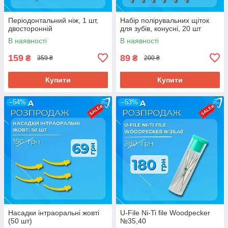
Періодонтальний ніж, 1 шт,
Набір полірувальних щіток
двосторонній
для зубів, конусні, 20 шт
В наявності
В наявності
159
89
₴
₴
359 ₴
200 ₴
Купити
Купити
–54%
–53%
Насадки інтраоральні жовті
U-File Ni-Ti file Woodpecker
(50 шт)
№35,40