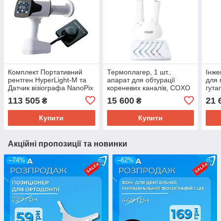
Комплект Портативний
Термоплагер, 1 шт.,
Інже
рентген HyperLight-М та
апарат для обтурації
для 
Датчик візіографа NanoPix
кореневих каналів, COXO
гута
1,3 Eighteeth
113 505
15 600
21 
₴
₴
Купити
Купити
Акційні пропозиції та новинки
–74%
–62%