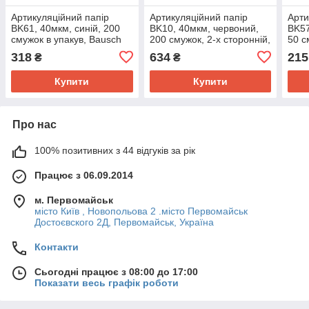
Артикуляційний папір
Артикуляційний папір
Арти
BK61, 40мкм, синій, 200
BK10, 40мкм, червоний,
BK57
смужок в упакув, Bausch
200 смужок, 2-х сторонній,
50 с
Bausch
вміс
318
634
215
₴
₴
воло
Купити
Купити
Про нас
100% позитивних з 44 відгуків за рік
Працює з 06.09.2014
м. Первомайськ
місто Київ , Новопольова 2 .місто Первомайськ
Достоєвского 2Д, Первомайськ, Україна
Контакти
Сьогодні працює з 08:00 до 17:00
Показати весь графік роботи