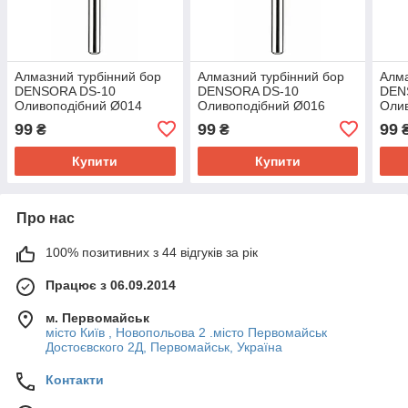
Алмазний турбінний бор
Алмазний турбінний бор
Алма
DENSORA DS-10
DENSORA DS-10
DEN
Оливоподібний Ø014
Оливоподібний Ø016
Оли
синій ( 1 шт )
синій ( 1 шт )
зеле
99
99
99
₴
₴
Купити
Купити
Про нас
100% позитивних з 44 відгуків за рік
Працює з 06.09.2014
м. Первомайськ
місто Київ , Новопольова 2 .місто Первомайськ
Достоєвского 2Д, Первомайськ, Україна
Контакти