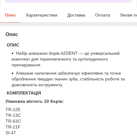
Опис
Характеристики
Доставка
Оплата
Умови п
Опис
ОПИС
Набір алмазних борів AZDENT — це універсальний
комплект для терапевтичного та ортопедичного
препарування.
Алмазне напилення забезпечує ефективне та точне
оброблення твердих тканин зуба, стабільність роботи та
довговічність інструменту.
КОМПЛЕКТАЦІЯ
Упаковка містить 10 борів:
TR-12E
TR-13C
TR-62C
TR-21F
SI-47