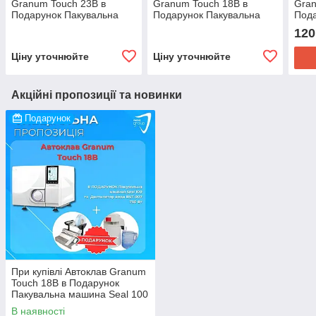
Granum Touch 23B в
Granum Touch 18B в
Gra
Подарунок Пакувальна
Подарунок Пакувальна
Пода
машина Seal 100 та
машина Seal 100 та
маши
120
Дистилятор води
Дистилятор води
Дист
(аквадистилятор) BST-
(аквадистилятор) BST-
(акв
Ціну уточнюйте
Ціну уточнюйте
007, 750
007, 750
007,
Акційні пропозиції та новинки
Подарунок
При купівлі Автоклав Granum
Touch 18B в Подарунок
Пакувальна машина Seal 100
та Дистилятор води
В наявності