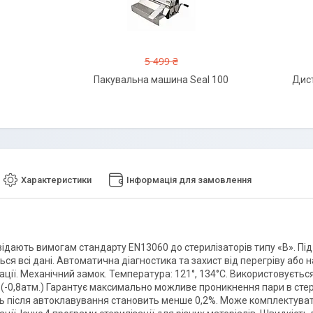
5 499 ₴
Пакувальна машина Seal 100
Дист
Характеристики
Інформація для замовлення
ідають вимогам стандарту EN13060 до стерилізаторів типу «В». Під
ся всі дані. Автоматична діагностика та захист від перегріву або 
зації. Механічний замок. Температура: 121°, 134°С. Використовуєт
 (-0,8атм.) Гарантує максимально можливе проникнення пари в сте
ть після автоклавування становить менше 0,2%. Може комплектувати