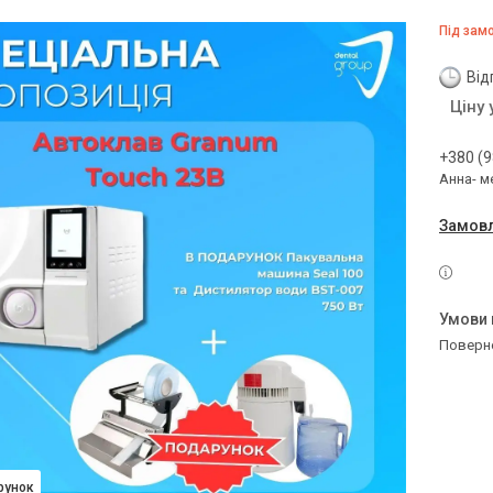
Під зам
Від
Ціну
+380 (9
Анна- м
Замовл
поверн
рунок