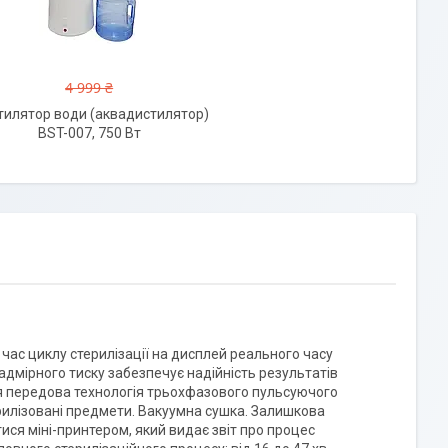
4 999 ₴
илятор води (аквадистилятор)
BST-007, 750 Вт
 час циклу стерилізації на дисплей реального часу
надмірного тиску забезпечує надійність результатів
ься передова технологія трьохфазового пульсуючого
рилізовані предмети. Вакуумна сушка. Залишкова
ся міні-принтером, який видає звіт про процес