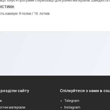
ації. Існує 4 програми стерилізації для різних матеріалів. Швидкість
ИСТИКИ:
сть камери: 4 полки / 16 лотків
 розділи сайту
Спілкуйтеся з нами в с
ж
Telegram
гічні матеріали
Instagram