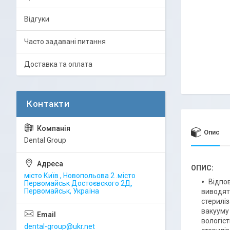
Відгуки
Часто задавані питання
Доставка та оплата
Опис
Dental Group
ОПИС:
місто Київ , Новопольова 2 .місто
Відпов
Первомайськ Достоєвского 2Д,
Первомайськ, Україна
виводять
стерилі
вакууму
вологіс
dental-group@ukr.net