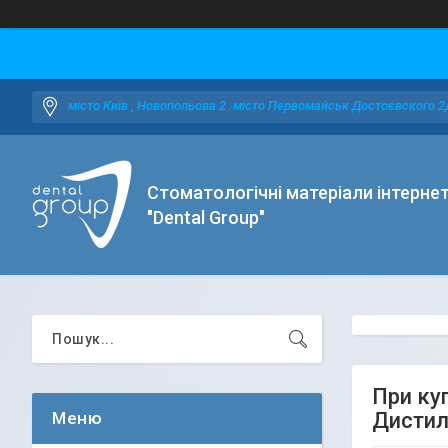
місто Київ , Новопольова 2 .місто Первомайськ Достоєвского 2
Стоматологічні матеріали інтерне
"Dental Group"
При ку
Дистил