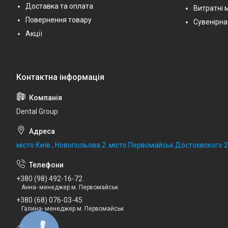
Доставка та оплата
Витратні 
Повернення товару
Сувенірна
Акції
Dental Group
місто Київ , Новопольова 2 .місто Первомайськ Достоєвского 
+380 (98) 492-16-72
Анна- менеджер м. Первомайськ
+380 (68) 076-03-45
Галина- менеджер м. Первомайськ