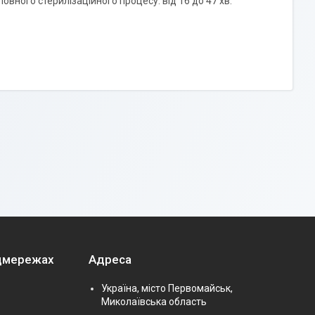
 повного стерилізаційного процесу: від 16 до 47 хв.
оцмережах
Адреса
Україна, місто Первомайськ,
Миколаївська область