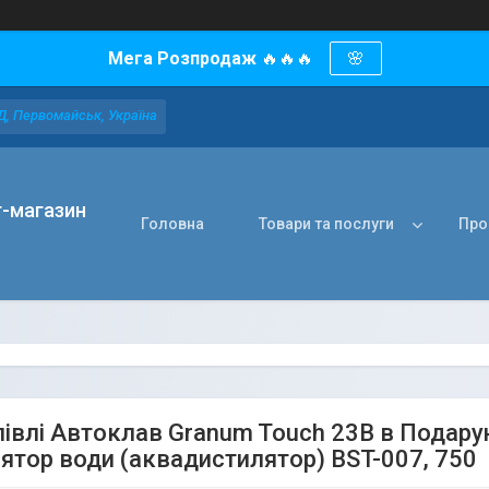
Мега Розпродаж
🔥🔥🔥
🌸
Д, Первомайськ, Україна
т-магазин
Головна
Товари та послуги
Про
півлі Автоклав Granum Touch 23B в Подару
ятор води (аквадистилятор) BST-007, 750