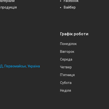
матеріали
Facebook
 продукція
Вайбер
Графік роботи
Понеділок
Вівторок
Середа
2Д, Первомайськ, Україна
Четвер
Пʼятниця
Субота
Неділя