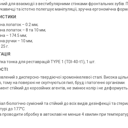
ьний для взаємодії з вестибулярними стінками фронтальних зубів.
укавичці та істотно полегшує маніпуляції, зручна ергономічна фор
ИСТИКИ
:
на лопаток – 0.2 мм;
а лопаток – 8 та 10 мм;
на – 174.5 мм;
на ручки – 10 мм;
 25 г.
АЦІЯ
:
ка тонка для реставрацій TYPE 1 (TDI-40-t1), 1 шт.
СТІ
:
влений з дисперсно-твердіючої хромонікелевої сталі. Висока щільні
, тому на поверхні не скупчуються пил, бруд і патогенні організми.
мент стійкий до корозійних агентів, не змінює колір і не деформуєть
ал біологічно сумісний та стійкий до всіх видів дезінфекції та стер
урі до 177°C.
проводити обробку в автоклаві не менше 4 хвилин при температурі 