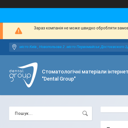
Зараз компанія не може швидко обробляти замовл
місто Київ , Новопольова 2 .місто Первомайськ Достоєвского 2
Стоматологічні матеріали інтерне
"Dental Group"