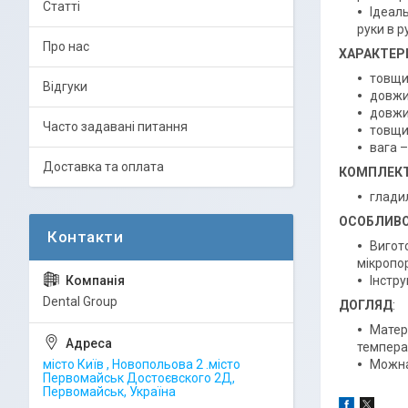
Статті
Ідеал
руки в р
Про нас
ХАРАКТЕР
товщи
Відгуки
довжин
довжи
Часто задавані питання
товщи
вага –
Доставка та оплата
КОМПЛЕКТ
гладил
ОСОБЛИВО
Вигото
мікропор
Інстру
Dental Group
ДОГЛЯД
:
Матері
температ
місто Київ , Новопольова 2 .місто
Можна 
Первомайськ Достоєвского 2Д,
Первомайськ, Україна