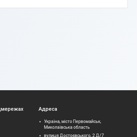
оцмережах
Адреса
Україна, місто Первомайськ,
Миколаївська область
вулиця Достоєвського, 2 Д/7