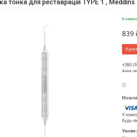
ка тонка для реставрацій TYPE 1 , Meddins
В наявн
839 
Купи
+380 (9
Анна- м
У компа
будь-я