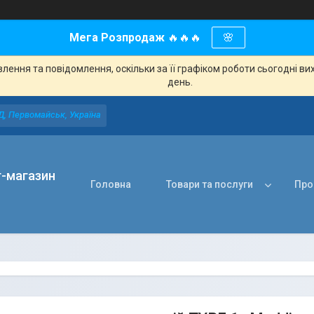
Мега Розпродаж
🔥🔥🔥
🌸
ення та повідомлення, оскільки за її графіком роботи сьогодні в
день.
Д, Первомайськ, Україна
т-магазин
Головна
Товари та послуги
Про